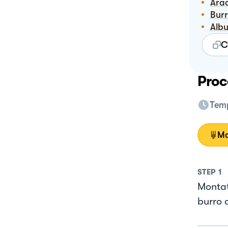
Ara
Bur
Alb
C
Proc
Temp
Mo
STEP
1
Montat
burro 