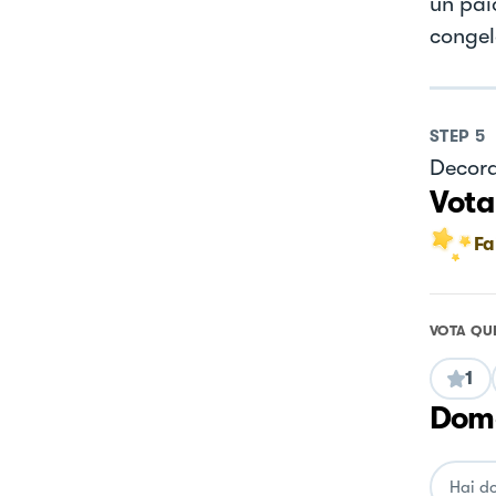
un paio
congel
STEP
5
Decora
Vota
Fa
VOTA QU
1
Doma