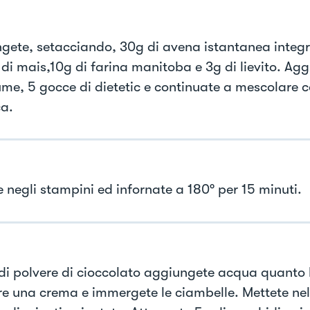
gete, setacciando, 30g di avena istantanea integr
di mais,10g di farina manitoba e 3g di lievito. Ag
ume, 5 gocce di dietetic e continuate a mescolare c
ca.
e negli stampini ed infornate a 180° per 15 minuti.
di polvere di cioccolato aggiungete acqua quanto
re una crema e immergete le ciambelle. Mettete ne