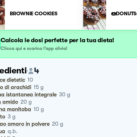
BROWNIE COOKIES
🍩DONUTS
Calcola le dosi perfette per la tua dieta!
Clicca qui e scarica l’app olivia!
edienti
4
cce dietetic
10
ro di arachidi
15
g
na istantanea integrale
30
g
is amido
20
g
ina manitoba
10
g
ito
3
g
cao amaro in polvere
20
g
qua
q.b.