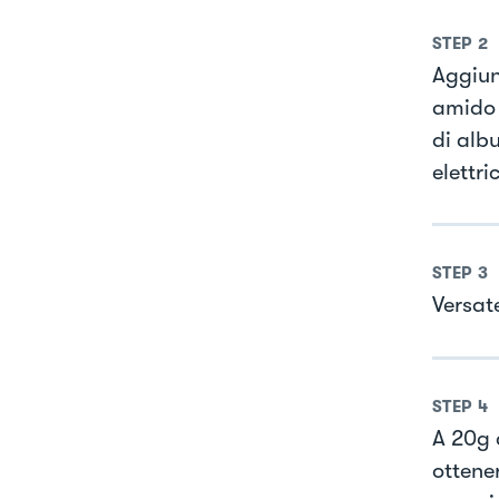
STEP
2
Aggiun
amido 
di alb
elettri
STEP
3
Versat
STEP
4
A 20g 
ottene