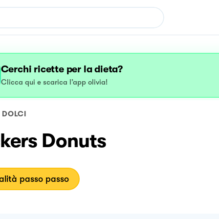
Cerchi ricette per la dieta?
Clicca qui e scarica l’app olivia!
DOLCI
ckers Donuts
lità passo passo