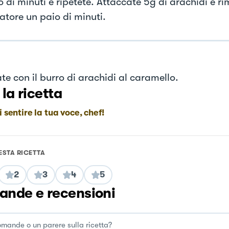
 di minuti e ripetete. Attaccate 5g di arachidi e ri
atore un paio di minuti.
te con il burro di arachidi al caramello.
 la ricetta
i sentire la tua voce, chef!
ESTA RICETTA
2
3
4
5
nde e recensioni