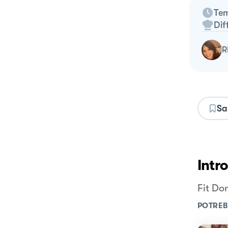
Tem
Dif
Sa
Intr
Fit Don
POTREB