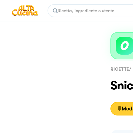
RICETTE
/
Sni
Moda