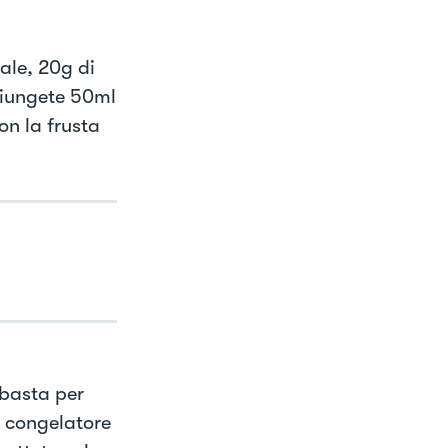
ale, 20g di
giungete 50ml
on la frusta
 basta per
l congelatore