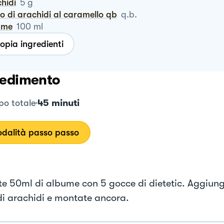
chidi
5
g
ro di arachidi al caramello qb
q.b.
ume
100
ml
opia ingredienti
edimento
45 minuti
o totale
dalità passo passo
e 50ml di albume con 5 gocce di dietetic. Aggiung
di arachidi e montate ancora.