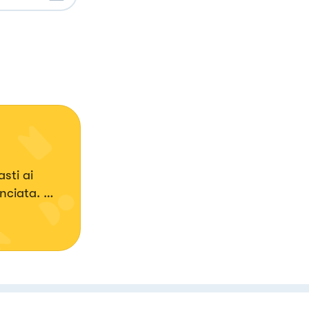
sti ai
anciata.