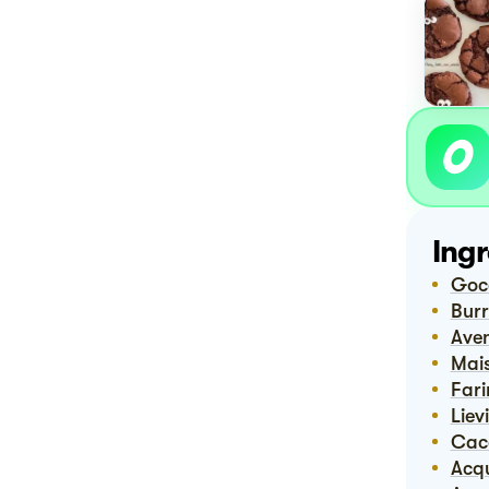
Ingr
Go
Bur
Ave
Ma
Far
Liev
Ca
Ac