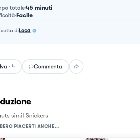
45 minuti
po totale
Facile
ficoltà
ricetta
di
Loca
lva
·
4
Commenta
oduzione
uts simil Snickers
BERO PIACERTI ANCHE...