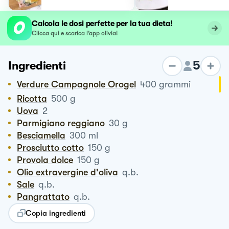
Calcola le dosi perfette per la tua dieta!
Clicca qui e scarica l’app olivia!
5
Ingredienti
Verdure Campagnole Orogel
400
grammi
Ricotta
500
g
Uova
2
Parmigiano reggiano
30
g
Besciamella
300
ml
Prosciutto cotto
150
g
Provola dolce
150
g
Olio extravergine d'oliva
q.b.
Sale
q.b.
Pangrattato
q.b.
Copia ingredienti