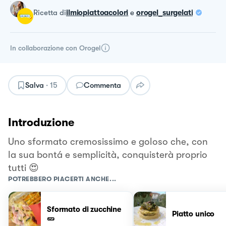
ricetta
di
ilmiopiattoacolori
e
orogel_surgelati
In collaborazione con
Orogel
Salva
·
15
Commenta
Introduzione
Uno sformato cremosissimo e goloso che, con
la sua bontá e semplicità, conquisterà proprio
tutti 😍
POTREBBERO PIACERTI ANCHE...
Sformato di zucchine
Piatto unico
🥒