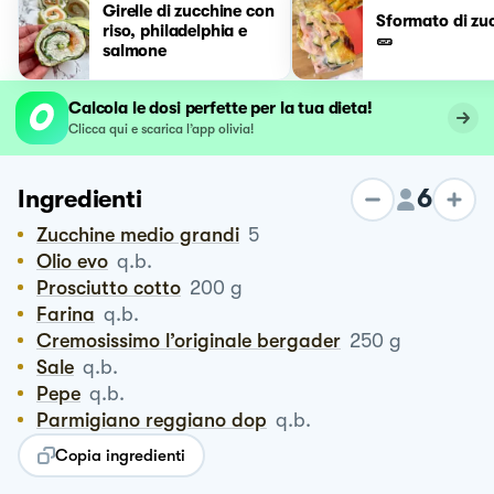
Girelle di zucchine con
Sformato di zu
riso, philadelphia e
🥒
salmone
Calcola le dosi perfette per la tua dieta!
Clicca qui e scarica l’app olivia!
6
Ingredienti
Zucchine medio grandi
5
Olio evo
q.b.
Prosciutto cotto
200
g
Farina
q.b.
Cremosissimo l’originale bergader
250
g
Sale
q.b.
Pepe
q.b.
Parmigiano reggiano dop
q.b.
Copia ingredienti