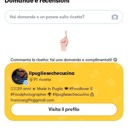
Domande e recensioni
Commenta la ricetta: fai una domanda o complimentati! 😋
ilpugliesechecucina
91
ricette
🙋🏻‍♂️29 anni ☀️ Made in Puglia 🍽 #Foodlover &
#Foodphotographer 🌍 #ilpugliesechecucina 📩
francverg94@gmail.com
Visita il profilo