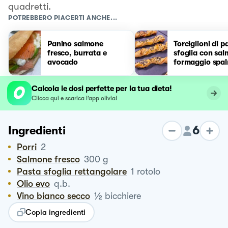
quadretti.
POTREBBERO PIACERTI ANCHE...
Panino salmone
Torciglioni di p
fresco, burrata e
sfoglia con sa
avocado
formaggio spal
Calcola le dosi perfette per la tua dieta!
Clicca qui e scarica l’app olivia!
6
Ingredienti
Porri
2
Salmone fresco
300
g
Pasta sfoglia rettangolare
1
rotolo
Olio evo
q.b.
½
Vino bianco secco
bicchiere
Copia ingredienti