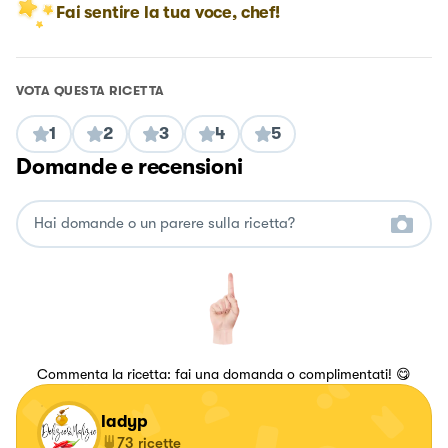
Fai sentire la tua voce, chef!
VOTA QUESTA RICETTA
1
2
3
4
5
Domande e recensioni
Commenta la ricetta: fai una domanda o complimentati! 😋
ladyp
73
ricette