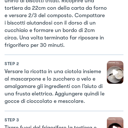
unirlo ai biscotti tritati. Ricoprire una
tortiera da 22cm con della carta da forno
e versare 2/3 del composto. Compattare
i biscotti aiutandosi con il dorso di un
cucchiaio e formare un bordo di 2cm
circa. Una volta terminato far riposare in
frigorifero per 30 minuti.
STEP
2
Versare la ricotta in una ciotola insieme
al mascarpone e lo zucchero a velo e
amalgamare gli ingredienti con l’aiuto di
una frusta elettrica. Aggiungere quindi le
gocce di cioccolato e mescolare.
STEP
3
Tirare fuori dal frigorifero la tortiera e