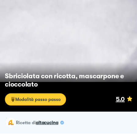
Sbriciolata con ricotta, mascarpone e
cioccolato
5.0
Modalità passo passo
ricetta
di
altacucina