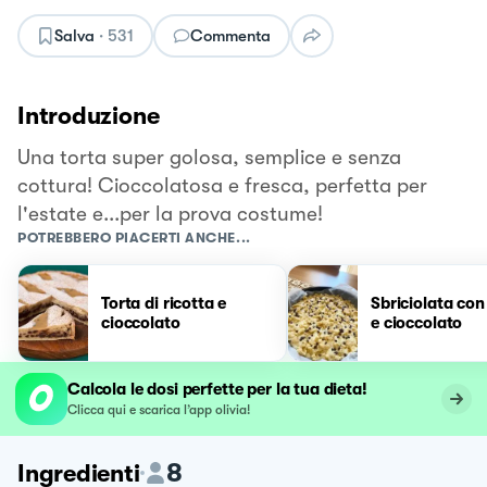
Salva
·
531
Commenta
Introduzione
Una torta super golosa, semplice e senza
cottura! Cioccolatosa e fresca, perfetta per
l'estate e...per la prova costume!
POTREBBERO PIACERTI ANCHE...
Torta di ricotta e
Sbriciolata con
cioccolato
e cioccolato
Calcola le dosi perfette per la tua dieta!
Clicca qui e scarica l’app olivia!
8
Ingredienti