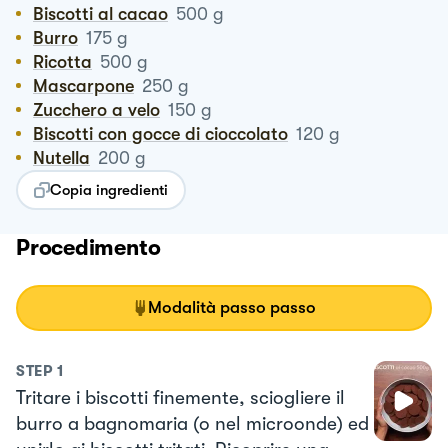
Biscotti al cacao
500
g
Burro
175
g
Ricotta
500
g
Mascarpone
250
g
Zucchero a velo
150
g
Biscotti con gocce di cioccolato
120
g
Nutella
200
g
Copia ingredienti
Procedimento
Modalità passo passo
STEP
1
Tritare i biscotti finemente, sciogliere il
burro a bagnomaria (o nel microonde) ed