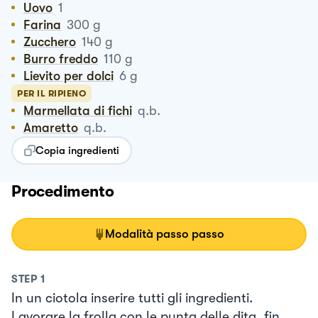
Uovo
1
Farina
300
g
Zucchero
140
g
Burro freddo
110
g
Lievito per dolci
6
g
PER IL RIPIENO
Marmellata di fichi
q.b.
Amaretto
q.b.
Copia ingredienti
Procedimento
Modalità passo passo
STEP
1
In un ciotola inserire tutti gli ingredienti.
Lavorare la frolla con le punta delle dita, fin