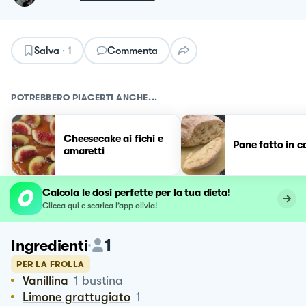
Salva
·
1
Commenta
POTREBBERO PIACERTI ANCHE...
Cheesecake ai fichi e
Pane fatto in c
amaretti
Calcola le dosi perfette per la tua dieta!
Clicca qui e scarica l’app olivia!
1
Ingredienti
PER LA FROLLA
Vanillina
1
bustina
Limone grattugiato
1