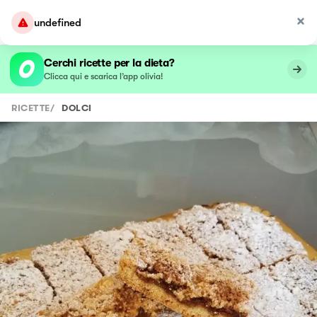
undefined
Cerchi ricette per la dieta?
Clicca qui e scarica l’app olivia!
RICETTE
/
DOLCI