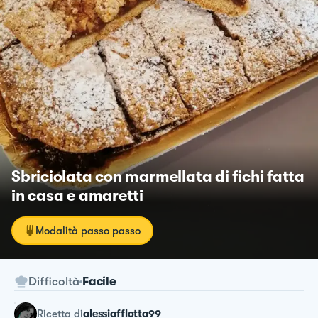
Sbriciolata con marmellata di fichi fatta
in casa e amaretti
Modalità passo passo
Difficoltà
Facile
ricetta
di
alessiafflotta99