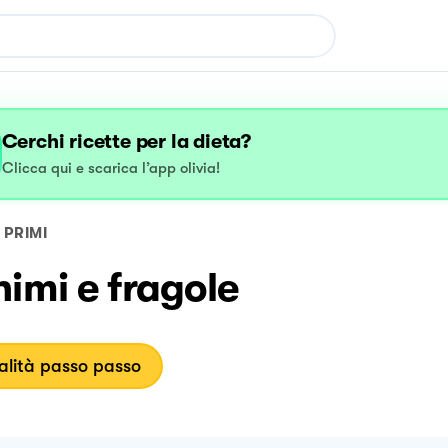
Cerchi ricette per la dieta?
Clicca qui e scarica l’app olivia!
PRIMI
imi e fragole
lità passo passo