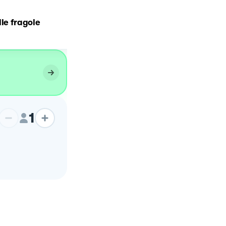
lle fragole
Rotolo alle fragole
1