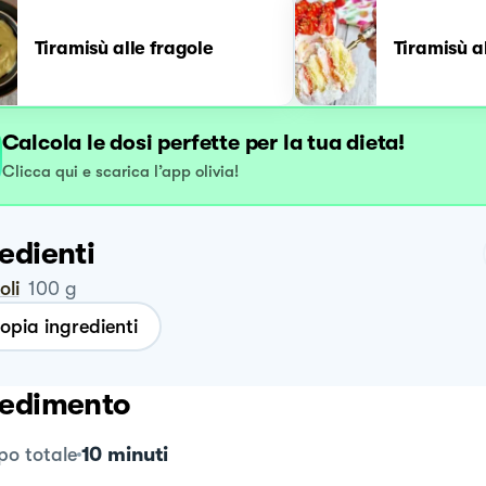
Tiramisù alle fragole
Tiramisù a
Calcola le dosi perfette per la tua dieta!
Clicca qui e scarica l’app olivia!
edienti
oli
100
g
opia ingredienti
edimento
10 minuti
o totale