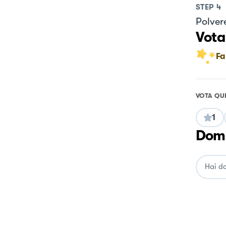
STEP
4
Polvere
Vota
Fa
VOTA QU
1
Doma