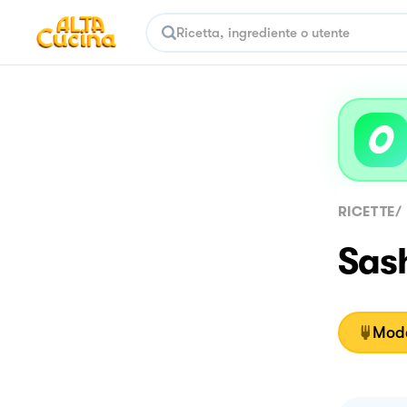
RICETTE
/
Sash
Moda