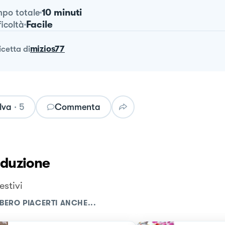
10 minuti
po totale
Facile
ficoltà
ricetta
di
mizios77
lva
·
5
Commenta
oduzione
estivi
BERO PIACERTI ANCHE...