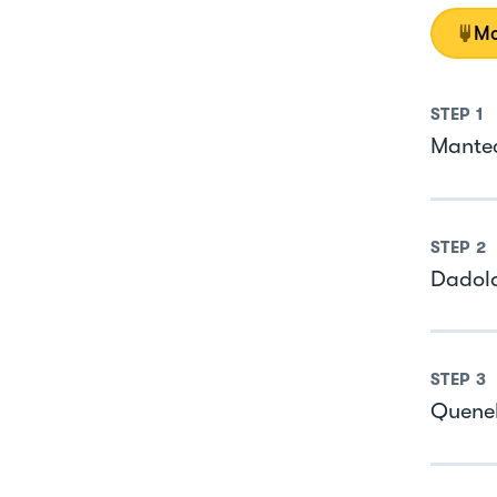
Mo
STEP
1
Mantec
STEP
2
Dadola
STEP
3
Quenel