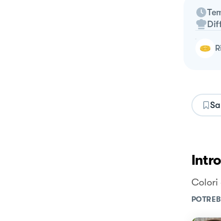
Tem
Dif
Sa
Intr
Colori 
POTREB