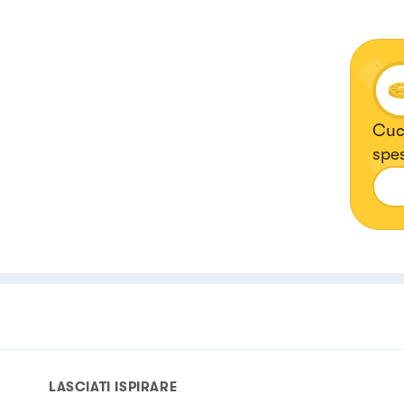
Cuc
spes
LASCIATI ISPIRARE