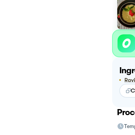
Ingr
Ravi
C
Proc
Temp