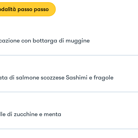
dalità passo passo
azione con bottarga di muggine
ta di salmone scozzese Sashimi e fragole
le di zucchine e menta