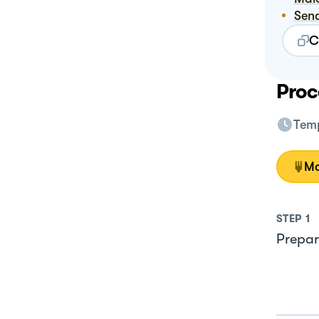
Sen
C
Proc
Temp
Mo
STEP
1
Prepari