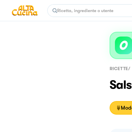
RICETTE
/
Sal
Moda