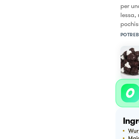
per un
lessa,
pochis
POTREB
Ingr
Wu
Ma