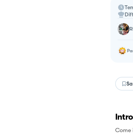
Tem
Dif
Pa
Sa
Intr
Come i