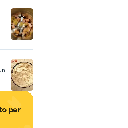
un
o per 