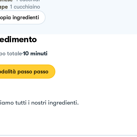
ape
1
cucchiaino
opia ingredienti
edimento
10 minuti
o totale
dalità passo passo
amo tutti i nostri ingredienti.