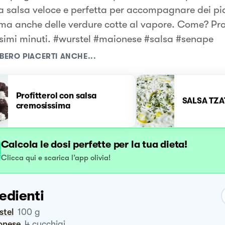
a salsa veloce e perfetta per accompagnare dei pia
 ma anche delle verdure cotte al vapore. Come? Pro
simi minuti. #wurstel #maionese #salsa #senape
BERO PIACERTI ANCHE...
Profitterol con salsa
SALSA TZAT
cremosissima
Calcola le dosi perfette per la tua dieta!
Clicca qui e scarica l’app olivia!
edienti
rstel
100
g
ionese
4
cucchiai