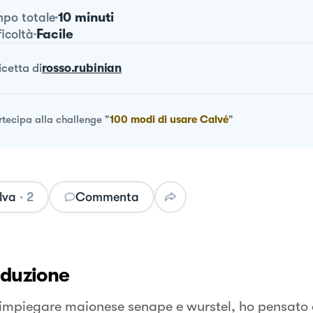
10 minuti
po totale
Facile
ficoltà
ricetta
di
rosso.rubinian
rtecipa alla challenge
"
100 modi di usare Calvé
"
lva
·
2
Commenta
oduzione
mpiegare maionese senape e wurstel, ho pensato d