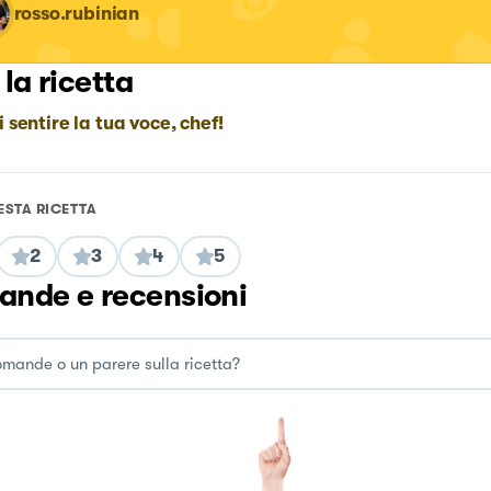
rosso.rubinian
 la ricetta
i sentire la tua voce, chef!
ESTA RICETTA
2
3
4
5
nde e recensioni