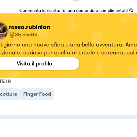
Commenta la ricetta: fai una domanda o complimentati! 😋
rosso.rubinian
35
ricette
 giorno una nuova sfida e una bella avventura. Amo
izionale, curiosa per quella orientale e coreana, poi 
utto tra viaggi, arte, cinema, il teatro e la musica ❤
Visita il profilo
pre ben presente questa frase di una canzone dei D
 che dice: "Tutto ciò di cui ho sempre avuto bisogno
TE IN
ie braccia". Infatti io penso che tutto quello che mi 
no a me, ecco come si realizzano i sogni.
cotture
Finger Food