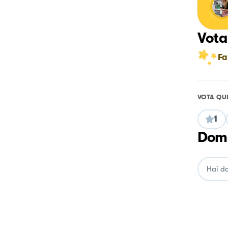
Vota
Fa
VOTA QU
1
Doma