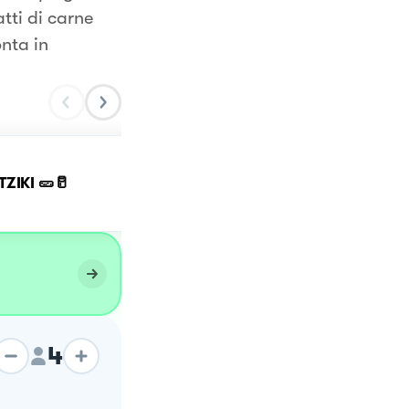
tti di carne
nta in
ZIKI 🥒🥛
Legumi in salsa pungent
4