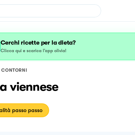
Cerchi ricette per la dieta?
Clicca qui e scarica l’app olivia!
CONTORNI
sa viennese
lità passo passo