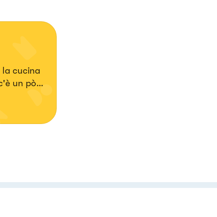
 la cucina
c'è un pò
 Tengo
epeche
, è qui tra
serve è