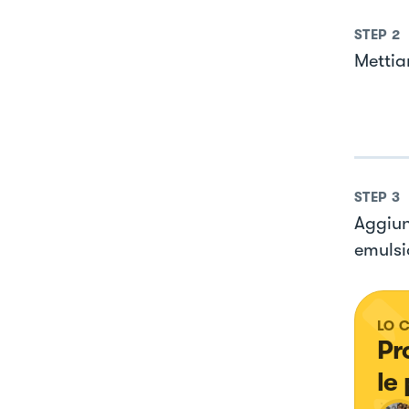
STEP
2
Mettiam
STEP
3
Aggiun
emulsi
LO 
Pr
le