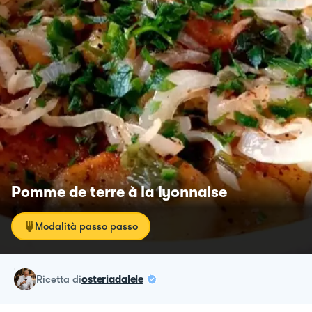
Pomme de terre à la lyonnaise
Modalità passo passo
ricetta
di
osteriadalele