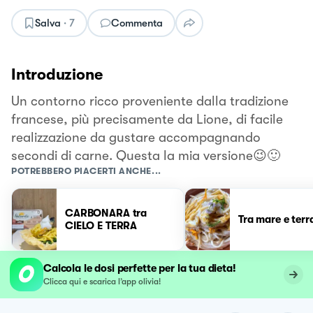
Salva
·
7
Commenta
Introduzione
Un contorno ricco proveniente dalla tradizione
francese, più precisamente da Lione, di facile
realizzazione da gustare accompagnando
secondi di carne. Questa la mia versione😉🙂
POTREBBERO PIACERTI ANCHE...
CARBONARA tra
Tra mare e terr
CIELO E TERRA
Calcola le dosi perfette per la tua dieta!
Clicca qui e scarica l’app olivia!