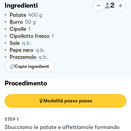
2
Ingredienti
Patate
400
g
Burro
50
g
Cipolle
1
Cipollotto fresco
1
Sale
q.b.
Pepe nero
q.b.
Prezzemolo
q.b.
Copia ingredienti
Procedimento
Modalità passo passo
STEP
1
Sbucciamo le patate e affettiamole formando