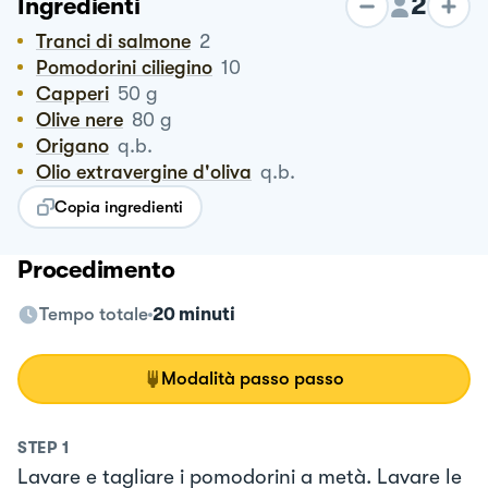
2
Ingredienti
Tranci di salmone
2
Pomodorini ciliegino
10
Capperi
50
g
Olive nere
80
g
Origano
q.b.
Olio extravergine d'oliva
q.b.
Copia ingredienti
Procedimento
Tempo totale
20 minuti
Modalità passo passo
STEP
1
Lavare e tagliare i pomodorini a metà. Lavare le