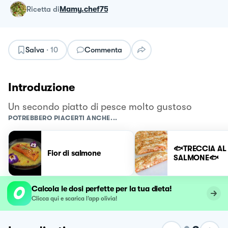
ricetta
di
Mamy.chef75
Salva
·
10
Commenta
Introduzione
Un secondo piatto di pesce molto gustoso
POTREBBERO PIACERTI ANCHE...
🐟TRECCIA AL
Fior di salmone
SALMONE🐟
Calcola le dosi perfette per la tua dieta!
Clicca qui e scarica l’app olivia!