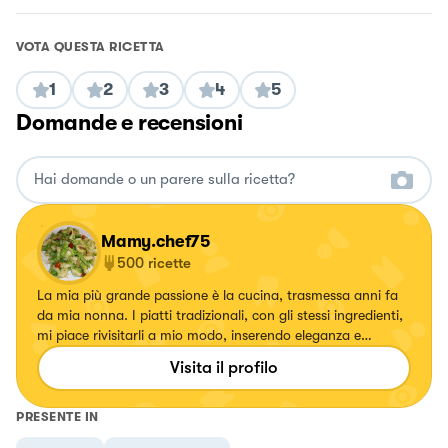
VOTA QUESTA RICETTA
1
2
3
4
5
Domande e recensioni
Mamy.chef75
500
ricette
La mia più grande passione è la cucina, trasmessa anni fa
da mia nonna. I piatti tradizionali, con gli stessi ingredienti,
mi piace rivisitarli a mio modo, inserendo eleganza e
specialmente colori. Ogni volta che creo un piatto mi
Visita il profilo
emoziono e vorrei tanto emozionare anche voi.
PRESENTE IN