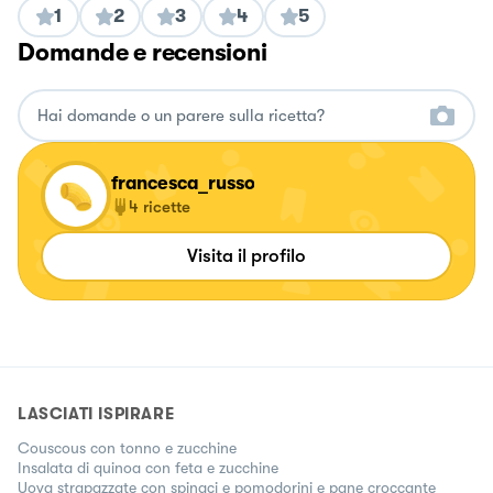
1
2
3
4
5
Domande e recensioni
francesca_russo
4
ricette
Visita il profilo
LASCIATI ISPIRARE
Couscous con tonno e zucchine
Insalata di quinoa con feta e zucchine
Uova strapazzate con spinaci e pomodorini e pane croccante