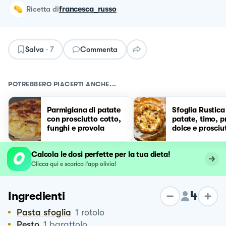
ricetta
di
francesca_russo
Salva
·
7
Commenta
POTREBBERO PIACERTI ANCHE...
Parmigiana di patate
Sfoglia Rustica
con prosciutto cotto,
patate, timo, p
funghi e provola
dolce e prosciu
cotto.
Calcola le dosi perfette per la tua dieta!
Clicca qui e scarica l’app olivia!
4
Ingredienti
Pasta sfoglia
1
rotolo
Pesto
1
barattolo