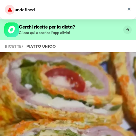
undefined
Cerchi ricette per la dieta?
Clicca qui e scarica l’app olivia!
RICETTE
/
PIATTO UNICO