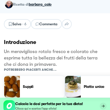
ricetta
di
barbara_calo
Salva
·
6
Commenta
Introduzione
Un meraviglioso rotolo fresco e colorato che
esprime tutta la bellezza dei frutti della terra
che ci dona in primavera.
POTREBBERO PIACERTI ANCHE...
Supplì
Piatto unico
Calcola le dosi perfette per la tua dieta!
Clicca qui e scarica l’app olivia!