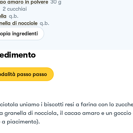
cao amaro in polvere
30
g
m
2
cucchiai
ella
q.b.
anella di nocciole
q.b.
opia ingredienti
edimento
dalità passo passo
ciotola uniamo i biscotti resi a farina con lo zuccher
 la granella di nocciola, il cacao amaro e un goccio
e a piacimento).