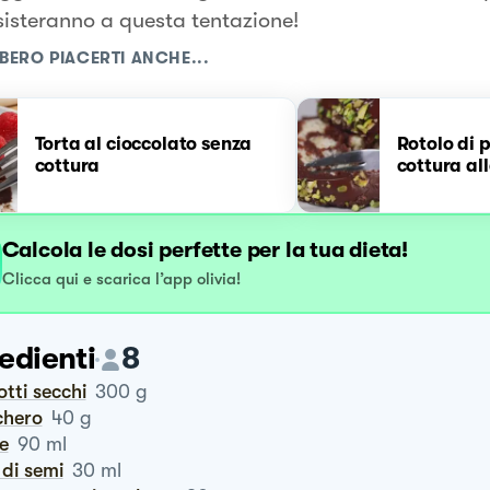
sisteranno a questa tentazione!
BERO PIACERTI ANCHE...
Torta al cioccolato senza
Rotolo di 
cottura
cottura al
Calcola le dosi perfette per la tua dieta!
Clicca qui e scarica l’app olivia!
edienti
8
cotti secchi
300
g
chero
40
g
te
90
ml
o di semi
30
ml