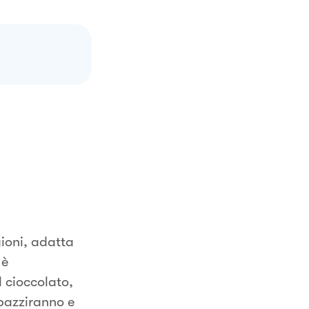
gioni, adatta
 è
l cioccolato,
mpazziranno e