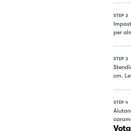
STEP
2
Impast
per al
STEP
3
Stendia
cm. Le
STEP
4
Aiutan
caramel
Vota