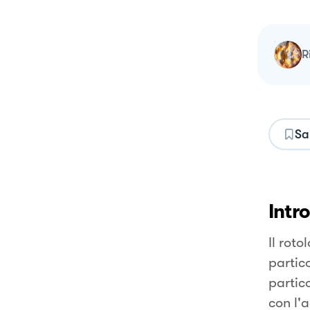
Sa
Intr
Il roto
partic
partic
con l'a