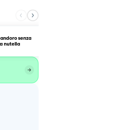
pandoro senza
Crostata senza cottura a
la nutella
menta e cioccolato