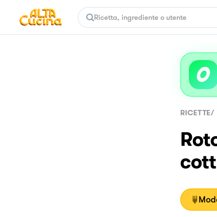
RICETTE
/
Roto
cot
Moda