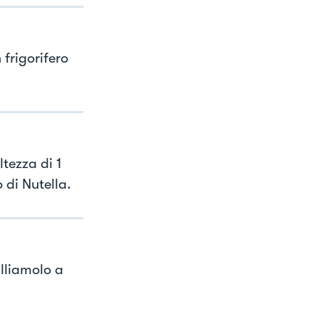
frigorifero
ltezza di 1
 di Nutella.
illiamolo a