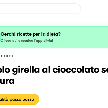
Cerchi ricette per la dieta?
Clicca qui e scarica l’app olivia!
DOLCI
lo girella al cioccolato 
tura
lità passo passo