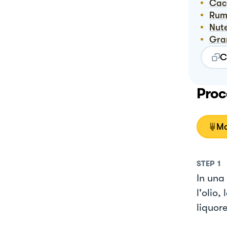
Ca
Ru
Nut
Gr
C
Proc
Mo
STEP
1
In una 
l'olio,
liquor