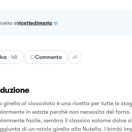
ricetta
di
ricettedimaria
lva
·
48
Commenta
oduzione
lo girella al cioccolato è una ricetta per tutte le sta
olarmente in estate perchè non necessita del forno.
olarmente facile, sembra il classico salame dolce a
ggiunta di un rotolo girella alla Nutella. I bimbi i