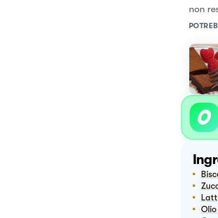
non re
POTREB
Ingr
Bis
Zuc
Lat
Oli