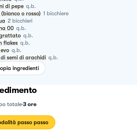
ani di pepe
q.b.
o (bianco o rosso)
1
bicchiere
qua
2
bicchieri
ina 00
q.b.
ngrattato
q.b.
rn flakes
q.b.
o evo
q.b.
o di semi di arachidi
q.b.
opia ingredienti
edimento
3 ore
o totale
dalità passo passo