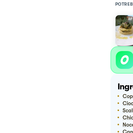
POTREB
Ingr
Co
Ci
Sca
Ch
No
Ca