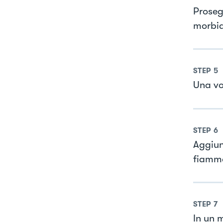
Proseg
morbid
STEP
5
Una vo
STEP
6
Aggiun
fiamma
STEP
7
In un 