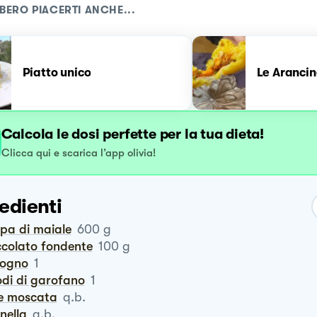
BERO PIACERTI ANCHE...
Piatto unico
Le Aranci
Calcola le dosi perfette per la tua dieta!
Clicca qui e scarica l’app olivia!
edienti
ppa di maiale
600
g
occolato fondente
100
g
logno
1
iodi di garofano
1
ce moscata
q.b.
nnella
q.b.