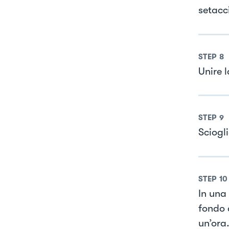
setacc
STEP
8
Unire 
STEP
9
Sciogl
STEP
10
In una 
fondo 
un’ora