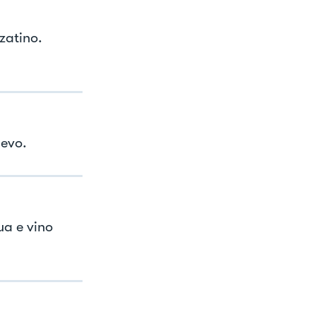
zatino.
 evo.
ua e vino