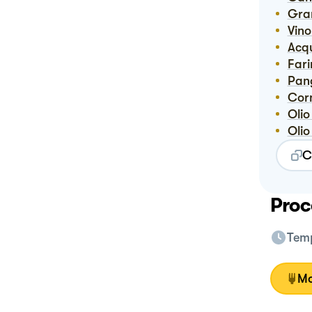
Gr
Vin
Ac
Far
Pa
Co
Oli
Oli
C
Proc
Temp
Mo