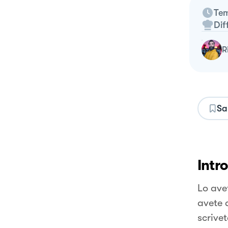
Tem
Dif
Sa
Intr
Lo ave
avete 
scrive