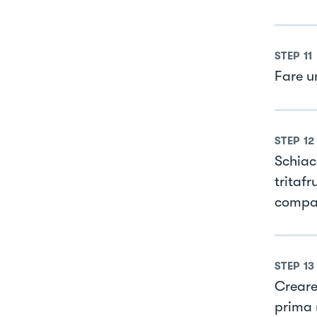
STEP
11
Fare u
STEP
12
Schiac
tritafr
compat
STEP
13
Creare
prima 