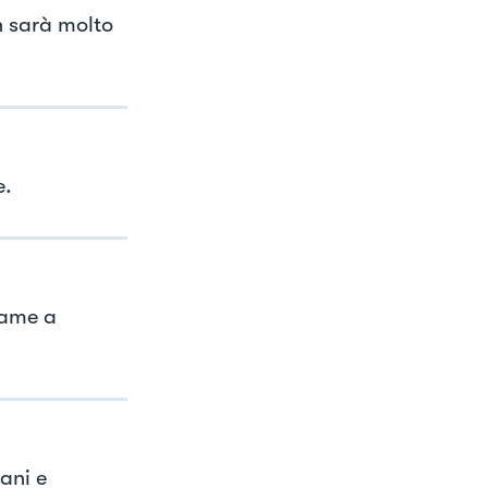
n sarà molto
e.
game a
ani e