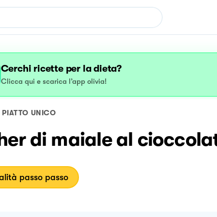
Cerchi ricette per la dieta?
Clicca qui e scarica l’app olivia!
PIATTO UNICO
er di maiale al cioccola
lità passo passo