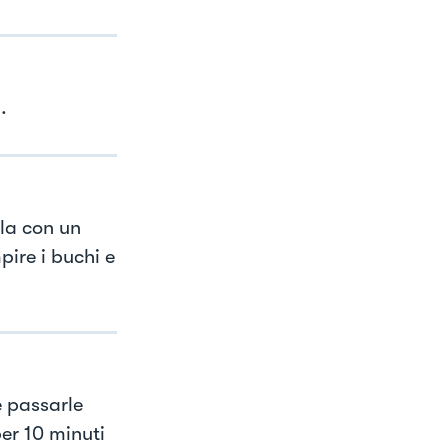
.
rla con un
pire i buchi e
e passarle
er 10 minuti