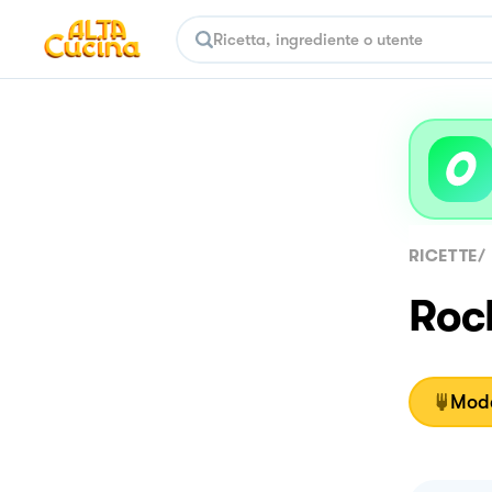
RICETTE
/
Roch
Moda