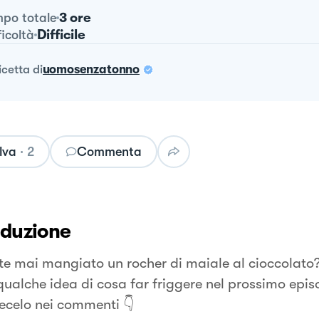
3 ore
po totale
Difficile
ficoltà
ricetta
di
uomosenzatonno
lva
·
2
Commenta
oduzione
te mai mangiato un rocher di maiale al cioccolat
qualche idea di cosa far friggere nel prossimo epis
tecelo nei commenti 👇