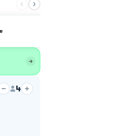
ne
Piadapizza
4