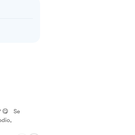
o? 😋 Se
odio,