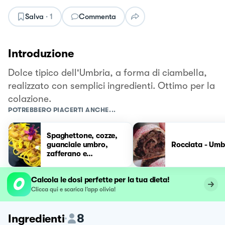
Salva
·
1
Commenta
Introduzione
Dolce tipico dell'Umbria, a forma di ciambella,
realizzato con semplici ingredienti. Ottimo per la
colazione.
POTREBBERO PIACERTI ANCHE...
Spaghettone, cozze,
guanciale umbro,
Rocciata - Umb
zafferano e
mantecatura al
pecorino romano
Calcola le dosi perfette per la tua dieta!
Clicca qui e scarica l’app olivia!
8
Ingredienti