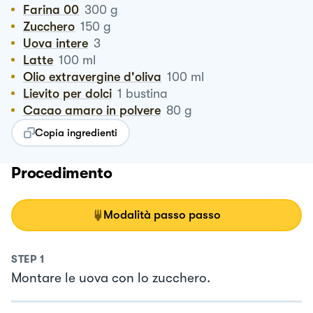
Farina 00
300
g
Zucchero
150
g
Uova intere
3
Latte
100
ml
Olio extravergine d'oliva
100
ml
Lievito per dolci
1
bustina
Cacao amaro in polvere
80
g
Copia ingredienti
Procedimento
Modalità passo passo
STEP
1
Montare le uova con lo zucchero.