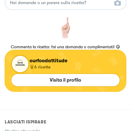
Commenta la ricetta: fai una domanda o complimentati! 😋
ourfoodattitude
6
ricette
Visita il profilo
LASCIATI ISPIRARE
Sfogline alla nutella