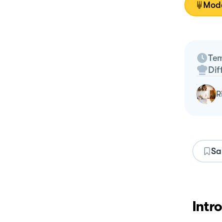
Moda
Tem
Dif
Sa
Intr