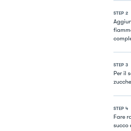
STEP
2
Aggiung
fiamma
compl
STEP
3
Per il 
zucche
STEP
4
Fare r
succo d