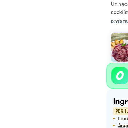
Un sec
soddis
POTREB
Ingr
PER I
Lam
Ac