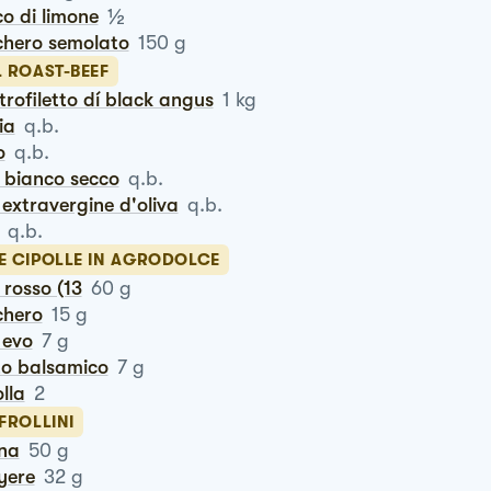
½
co di limone
chero semolato
150
g
L ROAST-BEEF
ntrofiletto dí black angus
1
kg
via
q.b.
o
q.b.
o bianco secco
q.b.
io extravergine d'oliva
q.b.
q.b.
LE CIPOLLE IN AGRODOLCE
o rosso (13
60
g
chero
15
g
o evo
7
g
eto balsamico
7
g
olla
2
 FROLLINI
ina
50
g
uyere
32
g