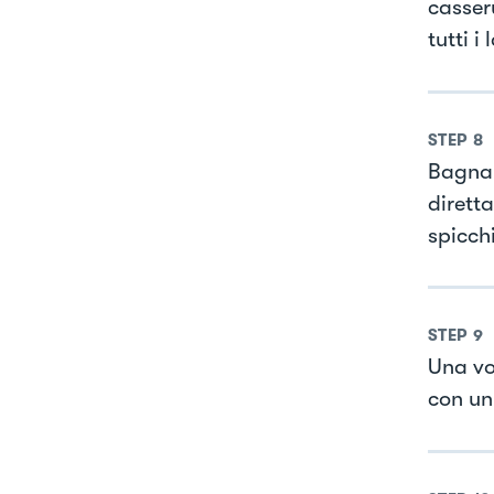
casser
tutti i
STEP
8
Bagnar
dirett
spicchi
STEP
9
Una vo
con un 