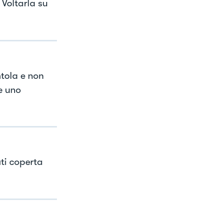
 Voltarla su
ntola e non
e uno
ti coperta