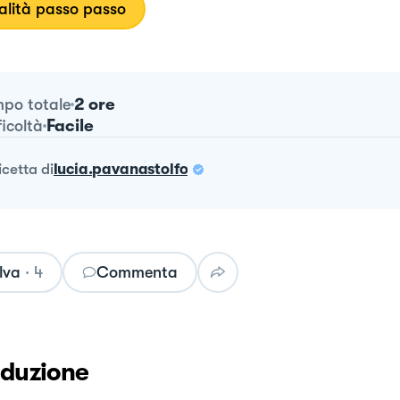
lità passo passo
2 ore
po totale
Facile
ficoltà
ricetta
di
lucia.pavanastolfo
lva
·
4
Commenta
oduzione