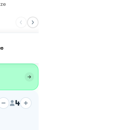
nze
co
Le Arancine
4