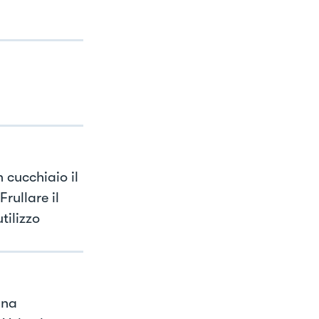
 cucchiaio il
rullare il
tilizzo
una