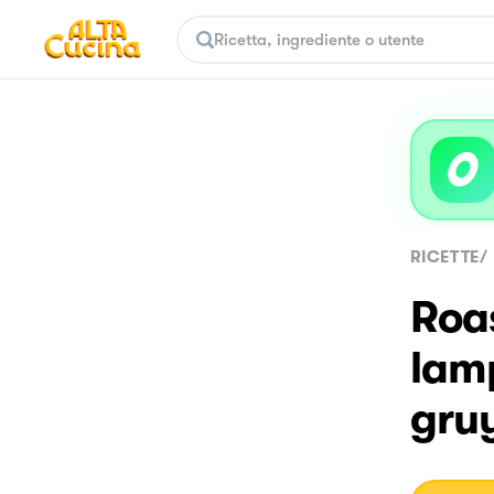
RICETTE
/
Roas
lamp
gruy