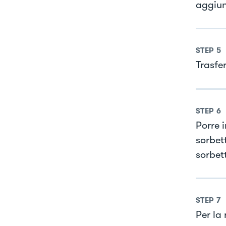
aggiun
STEP
5
Trasfer
STEP
6
Porre 
sorbett
sorbett
STEP
7
Per la 