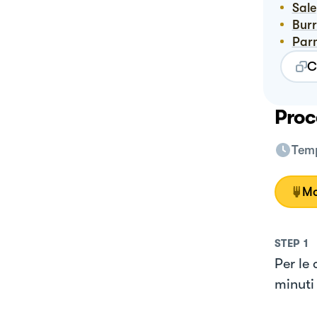
Sale
Bur
Pa
C
Proc
Temp
Mo
STEP
1
Per le 
minuti 