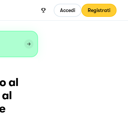
Accedi
Registrati
o al
 al
ce