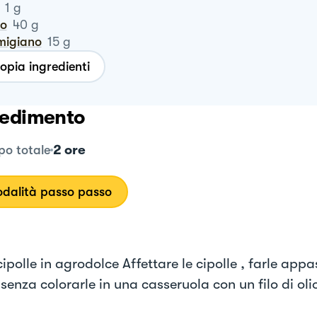
1
g
ro
40
g
rmigiano
15
g
opia ingredienti
edimento
2 ore
o totale
dalità passo passo
cipolle in agrodolce Affettare le cipolle , farle appa
senza colorarle in una casseruola con un filo di oli