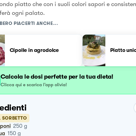
ondo piatto che con i suoli colori sapori e consiste
ferà ogni palato.
BERO PIACERTI ANCHE...
Cipolle in agrodolce
Piatto uni
Calcola le dosi perfette per la tua dieta!
Clicca qui e scarica l’app olivia!
edienti
L SORBETTO
poni
250
g
qua
150
g