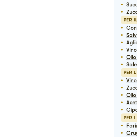
Suc
Zuc
PER I
Co
Sal
Agli
Vin
Ol
Sale
PER 
Vin
Zuc
Oli
Ac
Cip
PER I
Far
Gr