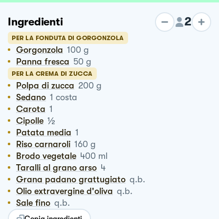
2
Ingredienti
PER LA FONDUTA DI GORGONZOLA
Gorgonzola
100
g
Panna fresca
50
g
PER LA CREMA DI ZUCCA
Polpa di zucca
200
g
Sedano
1
costa
Carota
1
½
Cipolle
Patata media
1
Riso carnaroli
160
g
Brodo vegetale
400
ml
Taralli al grano arso
4
Grana padano grattugiato
q.b.
Olio extravergine d'oliva
q.b.
Sale fino
q.b.
Copia ingredienti