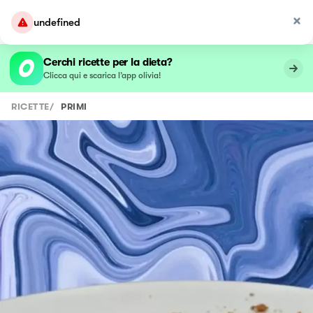
Cerchi ricette per la dieta?
Clicca qui e scarica l’app olivia!
RICETTE
/
PRIMI