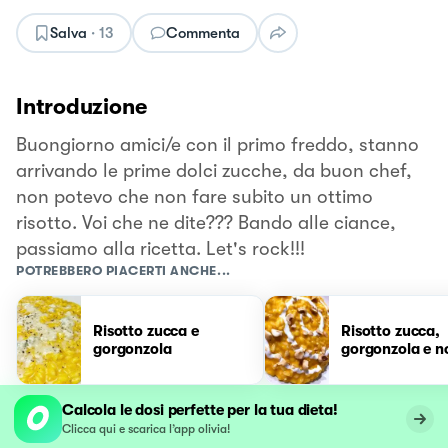
Salva
·
13
Commenta
Introduzione
Buongiorno amici/e con il primo freddo, stanno
arrivando le prime dolci zucche, da buon chef,
non potevo che non fare subito un ottimo
risotto. Voi che ne dite??? Bando alle ciance,
passiamo alla ricetta. Let's rock!!!
POTREBBERO PIACERTI ANCHE...
Risotto zucca e
Risotto zucca,
gorgonzola
gorgonzola e n
Calcola le dosi perfette per la tua dieta!
Clicca qui e scarica l’app olivia!