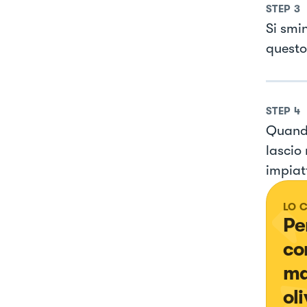
STEP
3
Si smi
questo
STEP
4
Quando
lascio
impiatt
LO 
Pe
co
ma
oli