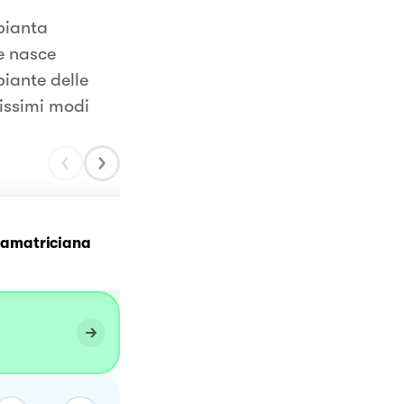
 pianta
e nasce
iante delle
tissimi modi
l'amatriciana
Risotto ai funghi