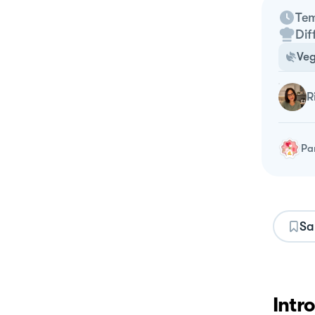
Tem
Dif
Ve
Pa
Sa
Intr