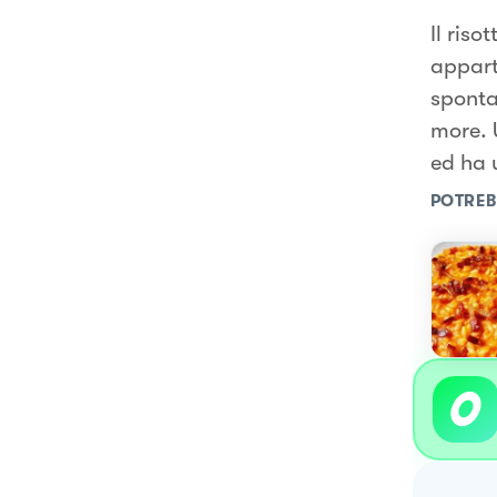
Il riso
appart
sponta
more. 
ed ha 
POTREB