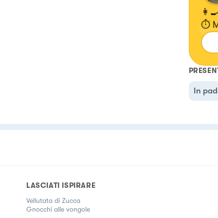
👩‍
⏱️ 
Min
PRESEN
In pad
LASCIATI ISPIRARE
Vellutata di Zucca
Gnocchi alle vongole