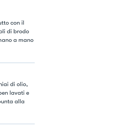
tto con il
li di brodo
 mano a mano
iai di olio,
en lavati e
punta alla