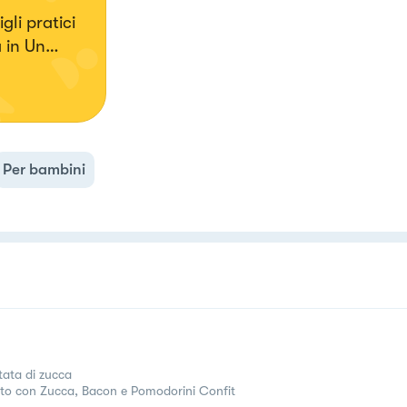
gli pratici
 in Un
Per bambini
utata di zucca
tto con Zucca, Bacon e Pomodorini Confit