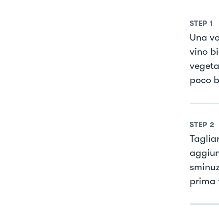
STEP
1
Una vol
vino b
vegeta
poco b
STEP
2
Tagliar
aggiun
sminuzz
prima 