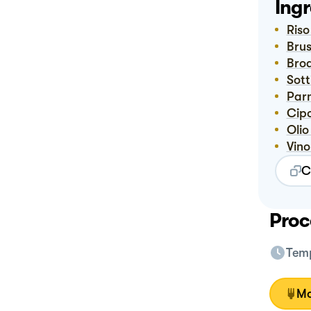
Ingr
Ris
Bru
Bro
Sot
Pa
Ci
Ol
Vin
C
Proc
Temp
Mo