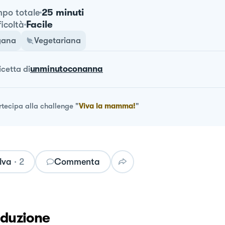
25 minuti
po totale
Facile
ficoltà
gana
Vegetariana
ricetta
di
unminutoconanna
rtecipa alla challenge
"
Viva la mamma!
"
lva
·
2
Commenta
oduzione