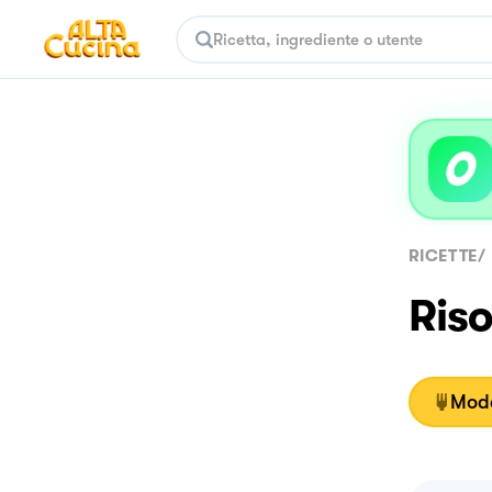
RICETTE
/
Riso
Moda