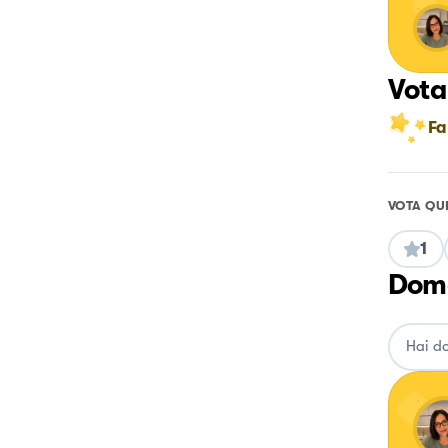
Vota
Fa
VOTA QU
1
Doma