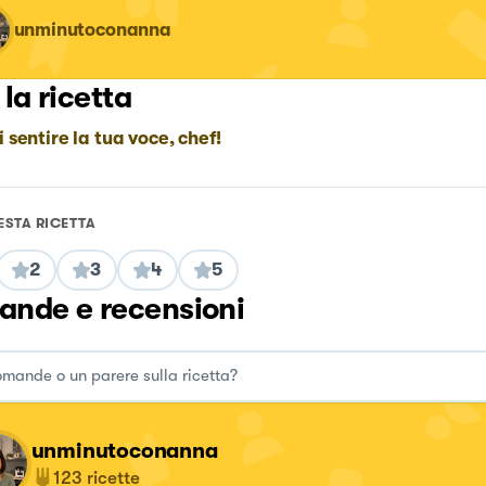
unminutoconanna
 la ricetta
i sentire la tua voce, chef!
ESTA RICETTA
2
3
4
5
nde e recensioni
unminutoconanna
123
ricette