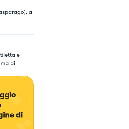
 asparago), a
iletta e
ima di
aggio 
 
ine di 