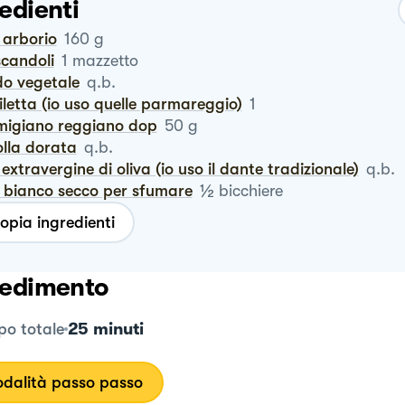
edienti
o arborio
160
g
scandoli
1
mazzetto
do vegetale
q.b.
tiletta (io uso quelle parmareggio)
1
rmigiano reggiano dop
50
g
polla dorata
q.b.
io extravergine di oliva (io uso il dante tradizionale)
q.b.
½
o bianco secco per sfumare
bicchiere
opia ingredienti
edimento
25 minuti
o totale
dalità passo passo