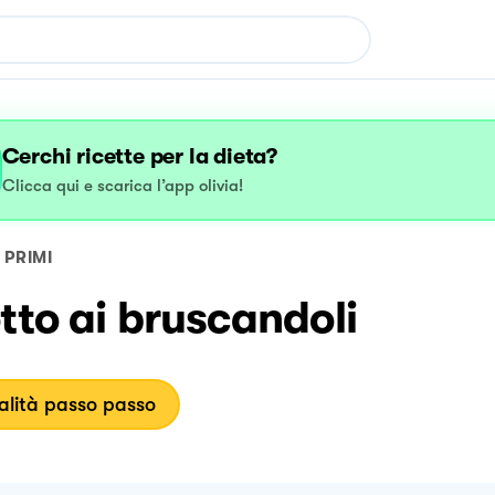
Cerchi ricette per la dieta?
Clicca qui e scarica l’app olivia!
PRIMI
tto ai bruscandoli
lità passo passo