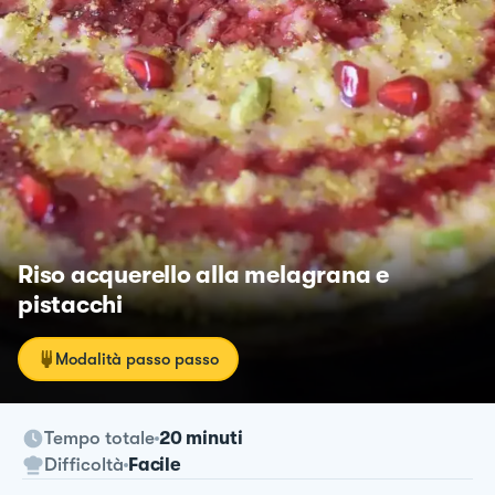
Riso acquerello alla melagrana e
pistacchi
Modalità passo passo
Tempo totale
20 minuti
Difficoltà
Facile