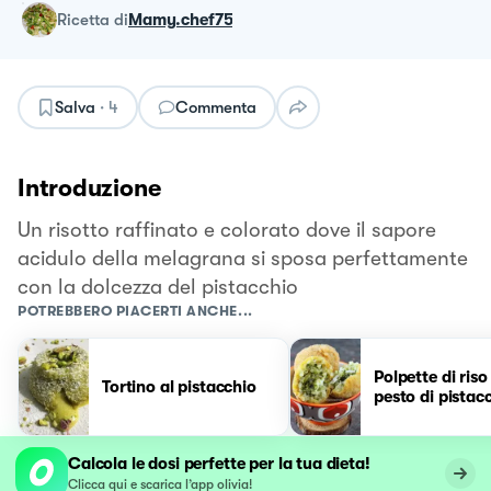
ricetta
di
Mamy.chef75
Salva
·
4
Commenta
Introduzione
Un risotto raffinato e colorato dove il sapore
acidulo della melagrana si sposa perfettamente
con la dolcezza del pistacchio
POTREBBERO PIACERTI ANCHE...
Polpette di riso
Tortino al pistacchio
pesto di pistac
Calcola le dosi perfette per la tua dieta!
Clicca qui e scarica l’app olivia!