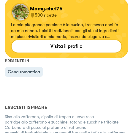
Mamy.chef75
500
ricette
La mia più grande passione è la cucina, trasmessa anni fa
da mia nonna. I piatti tradizionali, con gli stessi ingredienti,
mi piace rivisitarli a mio modo, inserendo eleganza e
specialmente colori. Ogni volta che creo un piatto mi
Visita il profilo
emoziono e vorrei tanto emozionare anche voi.
PRESENTE IN
Cena romantica
LASCIATI ISPIRARE
Riso allo zafferano, cipolla di tropea e uova rosa
porridge allo zafferano e zucchine, totano e zucchine trifolate
Carbonara di pesce al profumo di zafferano
gnocchi di barbabietola su crema di broccoli e tofu allo zafferano