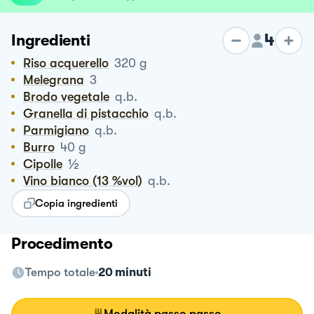
4
Ingredienti
Riso acquerello
320
g
Melegrana
3
Brodo vegetale
q.b.
Granella di pistacchio
q.b.
Parmigiano
q.b.
Burro
40
g
½
Cipolle
Vino bianco (13 %vol)
q.b.
Copia ingredienti
Procedimento
Tempo totale
20 minuti
Modalità passo passo