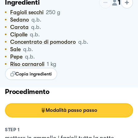
1
Ingredienti
Fagioli secchi
250
g
Sedano
q.b.
Carota
q.b.
Cipolle
q.b.
Concentrato di pomodoro
q.b.
Sale
q.b.
Pepe
q.b.
Riso carnaroli
1
kg
Copia ingredienti
Procedimento
Modalità passo passo
STEP
1
mettere in ammollo i fagioli tutta la notte.