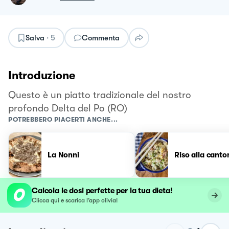
Salva
·
5
Commenta
Introduzione
Questo è un piatto tradizionale del nostro
profondo Delta del Po (RO)
POTREBBERO PIACERTI ANCHE...
La Nonni
Riso alla canto
Calcola le dosi perfette per la tua dieta!
Clicca qui e scarica l’app olivia!