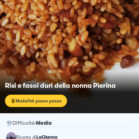
Risi e fasoi duri della nonna Pierina
Modalità passo passo
Difficoltà
Media
ricetta
di
LaGianna