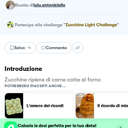
ricetta
di
lulu.antoniciello
Partecipa alla challenge
"
Zucchine Light Challenge
"
Salva
·
4
Commenta
Introduzione
Zucchine ripiene di carne cotte al forno
POTREBBERO PIACERTI ANCHE...
L'amore dei ricordi
Il ricordo di m
Calcola le dosi perfette per la tua dieta!