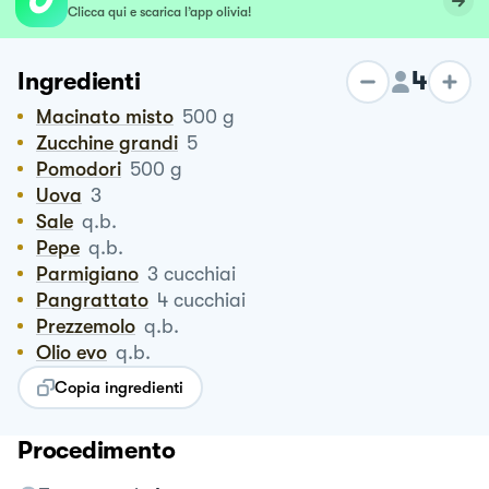
Clicca qui e scarica l’app olivia!
4
Ingredienti
Macinato misto
500
g
Zucchine grandi
5
Pomodori
500
g
Uova
3
Sale
q.b.
Pepe
q.b.
Parmigiano
3
cucchiai
Pangrattato
4
cucchiai
Prezzemolo
q.b.
Olio evo
q.b.
Copia ingredienti
Procedimento