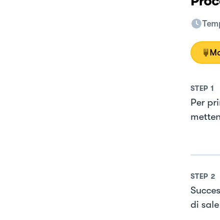
Proc
Temp
Mo
STEP
1
Per pri
metten
STEP
2
Succes
di sale