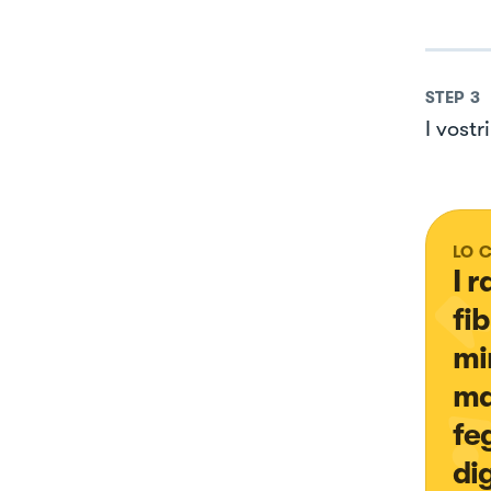
STEP
3
I vostr
LO 
I 
fi
mi
ma
fe
di