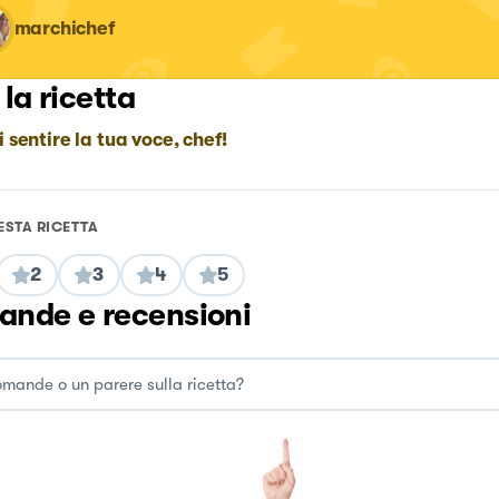
marchichef
 la ricetta
i sentire la tua voce, chef!
ESTA RICETTA
2
3
4
5
nde e recensioni