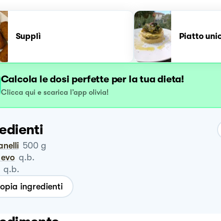
Supplì
Piatto uni
Calcola le dosi perfette per la tua dieta!
Clicca qui e scarica l’app olivia!
edienti
anelli
500
g
o evo
q.b.
q.b.
opia ingredienti