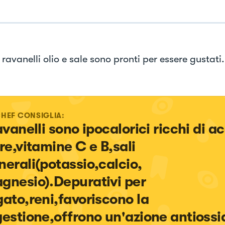
i ravanelli olio e sale sono pronti per essere gustati.
CHEF CONSIGLIA:
ravanelli sono ipocalorici ricchi di a
bre,vitamine C e B,sali 
nerali(potassio,calcio, 
gnesio).Depurativi per 
gato,reni,favoriscono la 
gestione,offrono un'azione antiossi