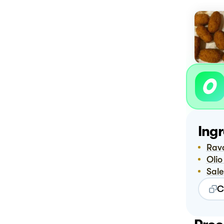
Ingr
Rav
Oli
Sale
C