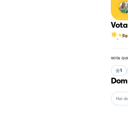
Vota
Fa
VOTA QU
1
Doma