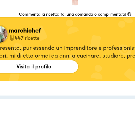
Commenta la ricetta: fai una domanda o complimentati! 😋
marchichef
447
ricette
resento, pur essendo un imprenditore e professionista
ori, mi diletto ormai da anni a cucinare, studiare, pr
re ricette tradizionali ma Gluten Free! Ecco in futuro 
Visita il profilo
are un Brand Gluten Free!