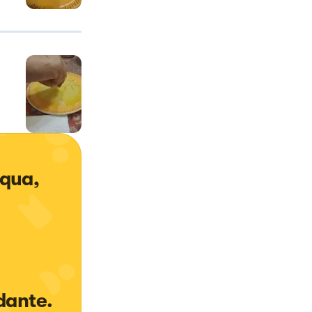
cqua, 
dante.