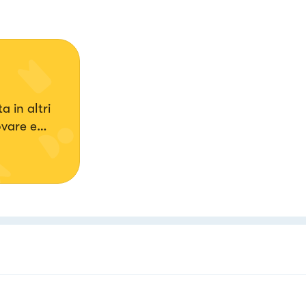
 in altri
ovare e
l'idea di