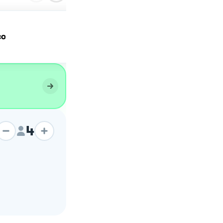
TORTA SALATA CON
co
VERDURE E FETA
4