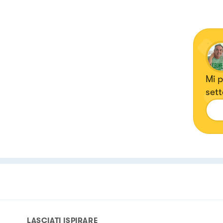
Mi p
sett
crea
cre
LASCIATI ISPIRARE