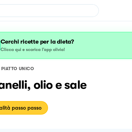
Cerchi ricette per la dieta?
Clicca qui e scarica l’app olivia!
PIATTO UNICO
nelli, olio e sale
lità passo passo