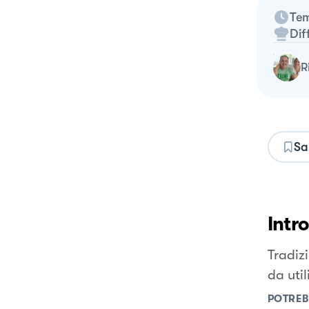
Tem
Dif
Sa
Intr
Tradizi
da uti
POTREB