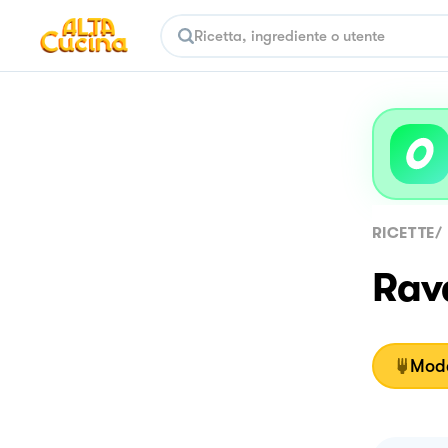
RICETTE
/
Rava
Moda