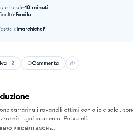
10 minuti
po totale
Facile
ficoltà
ricetta
di
marchichef
lva
·
2
Commenta
oduzione
one carrarina i ravanelli ottimi con olio e sale , so
lizzare in ogni momento. Provateli.
BERO PIACERTI ANCHE...