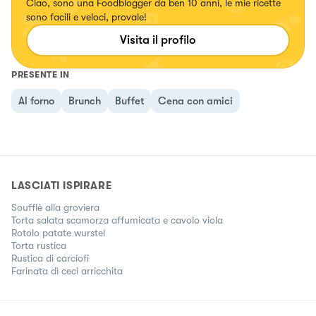
Ciao, sono una Foodblogger da ben 10 anni, le mie ricette
sono facili e veloci, provale!
Visita il profilo
PRESENTE IN
Al forno
Brunch
Buffet
Cena con amici
LASCIATI ISPIRARE
Soufflè alla groviera
Torta salata scamorza affumicata e cavolo viola
Rotolo patate wurstel
Torta rustica
Rustica di carciofi
Farinata dì ceci arricchita