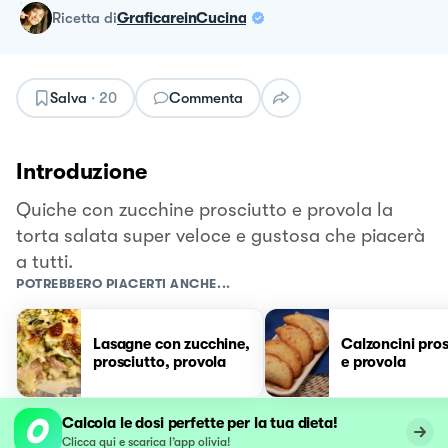
ricetta
di
GraficareinCucina
Salva
·
20
Commenta
Introduzione
Quiche con zucchine prosciutto e provola la
torta salata super veloce e gustosa che piacerà
a tutti.
POTREBBERO PIACERTI ANCHE...
Lasagne con zucchine,
Calzoncini pros
prosciutto, provola
e provola
Calcola le dosi perfette per la tua dieta!
Clicca qui e scarica l’app olivia!