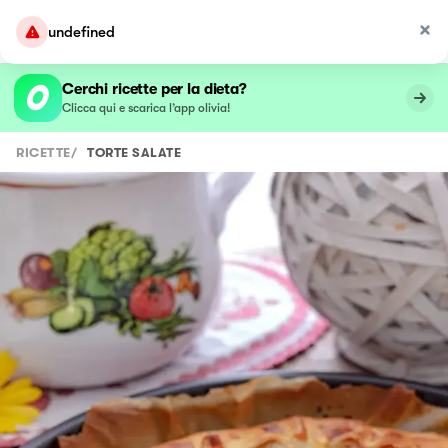
undefined
Cerchi ricette per la dieta?
Clicca qui e scarica l’app olivia!
RICETTE
/
TORTE SALATE