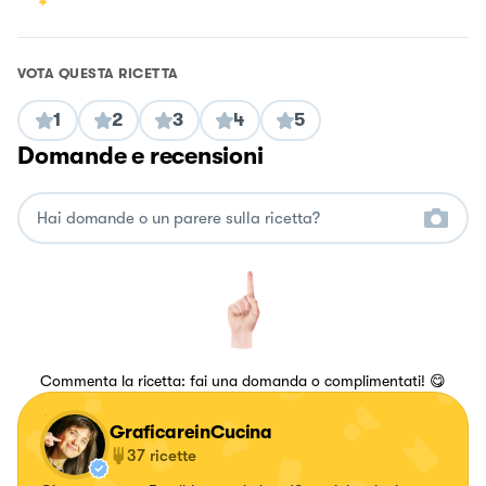
VOTA QUESTA RICETTA
1
2
3
4
5
Domande e recensioni
Commenta la ricetta: fai una domanda o complimentati! 😋
GraficareinCucina
37
ricette