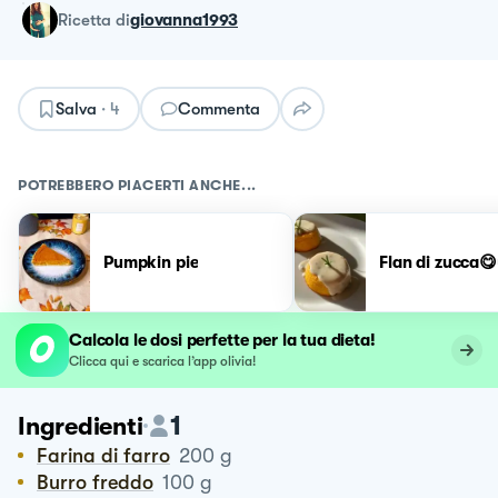
ricetta
di
giovanna1993
Salva
·
4
Commenta
POTREBBERO PIACERTI ANCHE...
Pumpkin pie
Flan di zucca😋
Calcola le dosi perfette per la tua dieta!
Clicca qui e scarica l’app olivia!
1
Ingredienti
Farina di farro
200
g
Burro freddo
100
g