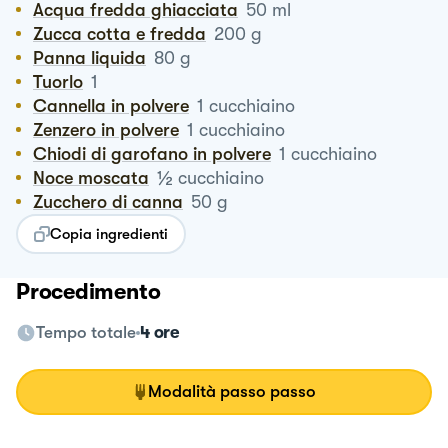
Acqua fredda ghiacciata
50
ml
Zucca cotta e fredda
200
g
Panna liquida
80
g
Tuorlo
1
Cannella in polvere
1
cucchiaino
Zenzero in polvere
1
cucchiaino
Chiodi di garofano in polvere
1
cucchiaino
½
Noce moscata
cucchiaino
Zucchero di canna
50
g
Copia ingredienti
Procedimento
Tempo totale
4 ore
Modalità passo passo