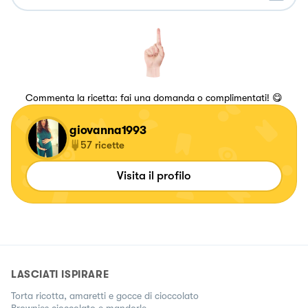
Commenta la ricetta: fai una domanda o complimentati! 😋
giovanna1993
57
ricette
Visita il profilo
LASCIATI ISPIRARE
Torta ricotta, amaretti e gocce di cioccolato
Brownies cioccolato e mandorle