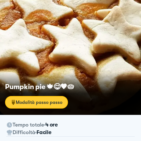
Pumpkin pie 🍁😋🧡🥧
Modalità passo passo
Tempo totale
4 ore
Difficoltà
Facile