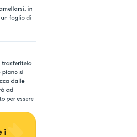
amellarsi, in
 un foglio di
trasferitelo
o piano si
cca dalle
rà ad
to per essere
 i 