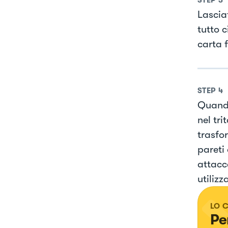
STEP
3
Lascia
tutto c
carta f
STEP
4
Quando
nel tri
trasfo
pareti
attacc
utilizz
LO 
Pe