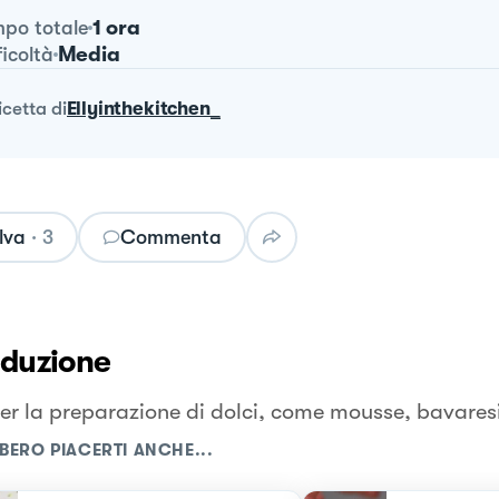
1 ora
po totale
Media
ficoltà
ricetta
di
Ellyinthekitchen_
lva
·
3
Commenta
oduzione
er la preparazione di dolci, come mousse, bavares
BERO PIACERTI ANCHE...