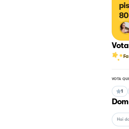
pi
80
Vota
Fa
VOTA QU
1
Doma