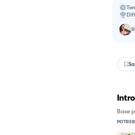
Tem
Dif
Sa
Intr
Base p
POTREB