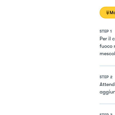
Mo
STEP
1
Per il
fuoco 
mescol
STEP
2
Attend
aggiung