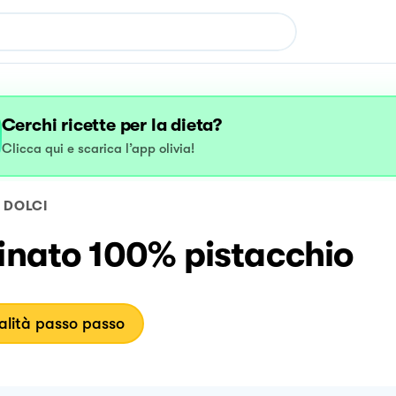
Cerchi ricette per la dieta?
Clicca qui e scarica l’app olivia!
DOLCI
inato 100% pistacchio
lità passo passo