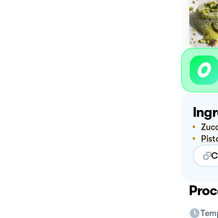
Ingr
Zuc
Pis
C
Proc
Temp