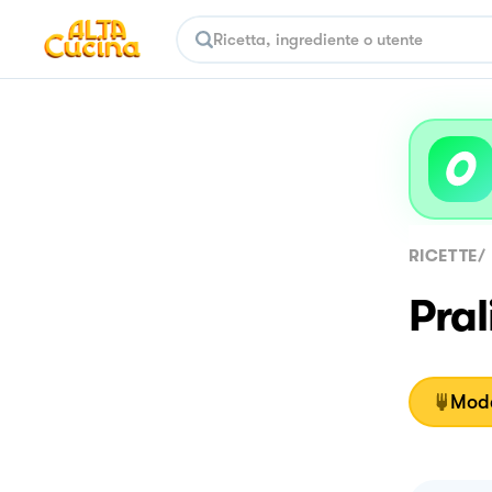
RICETTE
/
Pral
Moda