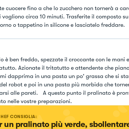
te cuocere fino a che lo zucchero non tornerà a car
i vogliono circa 10 minuti. Trasferite il composto su
orno o tappetino in silicone e lasciatelo freddare.
 è ben freddo, spezzate il croccante con le mani e 
tatutto. Azionate il tritatutto e attendente che pian
rmi dapprima in una pasta un po' grassa che si sta
 del robot e poi in una pasta più morbida che torne
arsi alle pareti. A questo punto il pralinato è pron
ato nelle vostre preparazioni.
CHEF CONSIGLIA:
r un pralinato più verde, sbollentare