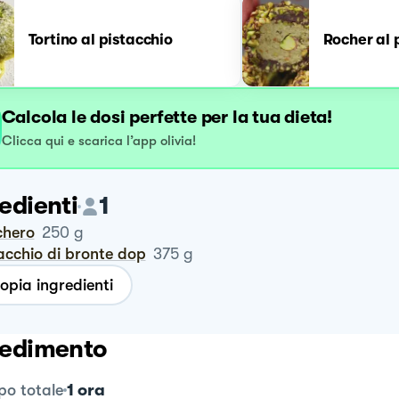
Tortino al pistacchio
Rocher al 
Calcola le dosi perfette per la tua dieta!
Clicca qui e scarica l’app olivia!
edienti
1
chero
250
g
tacchio di bronte dop
375
g
opia ingredienti
edimento
1 ora
o totale