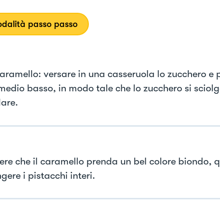
dalità passo passo
 caramello: versare in una casseruola lo zucchero e 
medio basso, in modo tale che lo zucchero si sciol
are.
ere che il caramello prenda un bel colore biondo, q
ere i pistacchi interi.