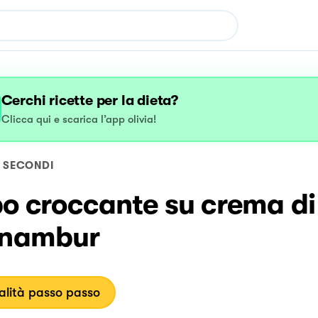
Cerchi ricette per la dieta?
Clicca qui e scarica l’app olivia!
SECONDI
po croccante su crema di
inambur
lità passo passo