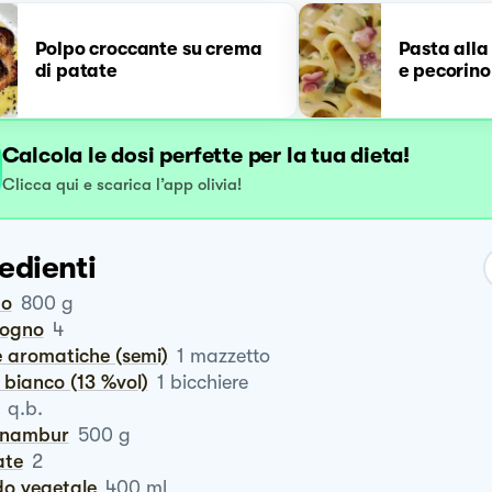
Polpo croccante su crema
Pasta alla
di patate
e pecorino
Calcola le dosi perfette per la tua dieta!
Clicca qui e scarica l’app olivia!
edienti
po
800
g
logno
4
e aromatiche (semi)
1
mazzetto
o bianco (13 %vol)
1
bicchiere
q.b.
pinambur
500
g
ate
2
do vegetale
400
ml