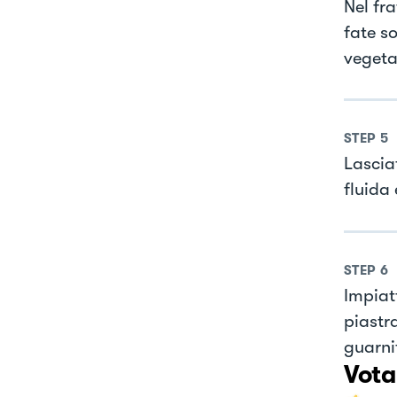
Nel fr
fate s
vegeta
STEP
5
Lascia
fluida
STEP
6
Impiat
piastr
guarnit
Vota