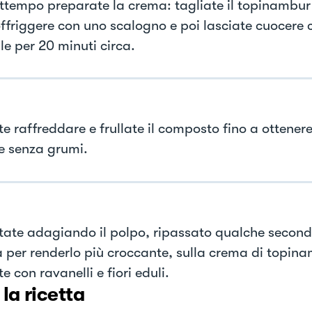
attempo preparate la crema: tagliate il topinambur 
offriggere con uno scalogno e poi lasciate cuocere 
le per 20 minuti circa.
te raffreddare e frullate il composto fino a ottene
 e senza grumi.
tate adagiando il polpo, ripassato qualche second
a per renderlo più croccante, sulla crema di topin
e con ravanelli e fiori eduli.
 la ricetta