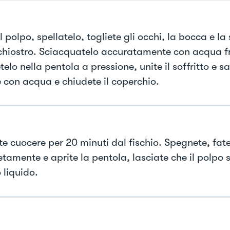
il polpo, spellatelo, togliete gli occhi, la bocca e l
nchiostro. Sciacquatelo accuratamente con acqua f
elo nella pentola a pressione, unite il soffritto e s
e con acqua e chiudete il coperchio.
te cuocere per 20 minuti dal fischio. Spegnete, fate
amente e aprite la pentola, lasciate che il polpo s
 liquido.