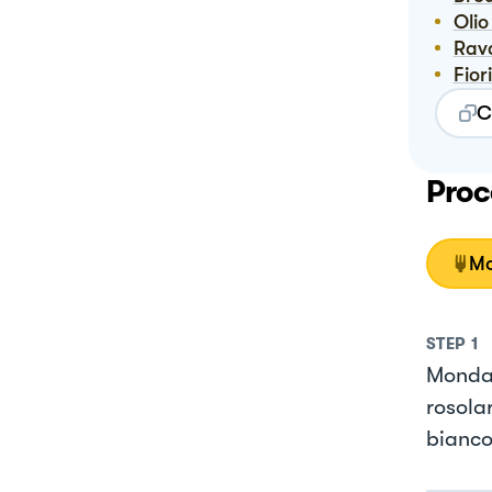
Oli
Rav
Fior
C
Proc
Mo
STEP
1
Mondat
rosola
bianco