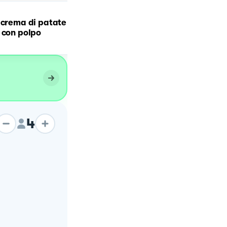
 crema di patate
Polpo croccante su crem
 con polpo
di piselli
4