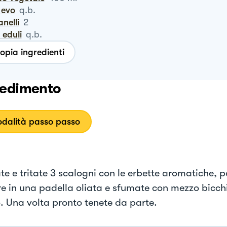
o evo
q.b.
anelli
2
i eduli
q.b.
opia ingredienti
edimento
dalità passo passo
e e tritate 3 scalogni con le erbette aromatiche, po
re in una padella oliata e sfumate con mezzo bicchi
. Una volta pronto tenete da parte.