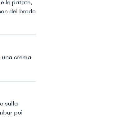
e le patate,
con del brodo
re una crema
o sulla
ambur poi