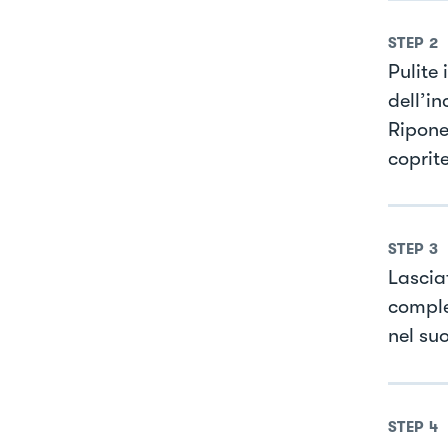
STEP
2
Pulite 
dell’i
Riponet
coprit
STEP
3
Lascia
complet
nel suo
STEP
4