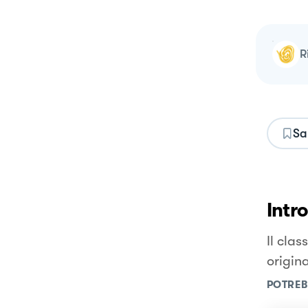
Sa
Intr
Il clas
origina
POTREB