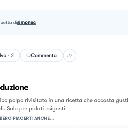
ricetta
di
simonec
lva
·
2
Commenta
oduzione
sico polpo rivisitato in una ricetta che accosta gusti 
li. Solo per palati esigenti.
BERO PIACERTI ANCHE...