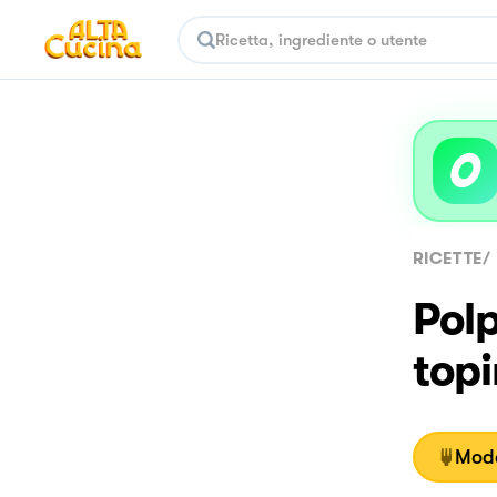
RICETTE
/
Pol
top
Moda