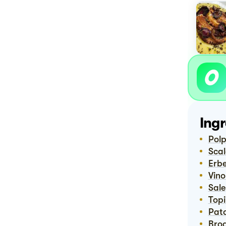
Ingr
Pol
Sca
Erb
Vin
Sale
To
Pat
Bro