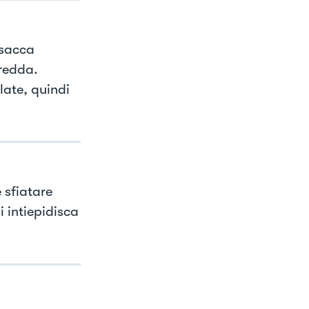
a sacca
redda.
alate, quindi
 sfiatare
i intiepidisca