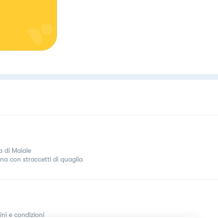
a di Maiale
ina con straccetti di quaglia
ini e condizioni