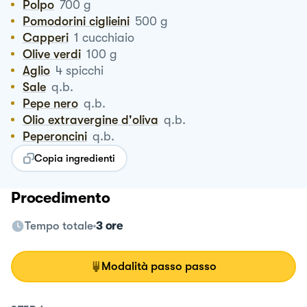
Polpo
700
g
Pomodorini ciglieini
500
g
Capperi
1
cucchiaio
Olive verdi
100
g
Aglio
4
spicchi
Sale
q.b.
Pepe nero
q.b.
Olio extravergine d'oliva
q.b.
Peperoncini
q.b.
Copia ingredienti
Procedimento
Tempo totale
3 ore
Modalità passo passo