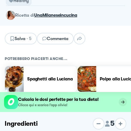
Healthy
ricetta
di
UnaMilaneseincucina
Salva
·
5
Commenta
POTREBBERO PIACERTI ANCHE...
Spaghetti alla Luciana
Polpo alla Luci
Calcola le dosi perfette per la tua dieta!
Clicca qui e scarica l’app olivia!
5
Ingredienti