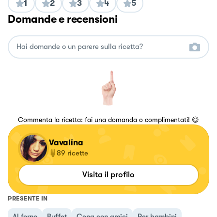
1
2
3
4
5
Domande e recensioni
Commenta la ricetta: fai una domanda o complimentati! 😋
Vavalina
89
ricette
Visita il profilo
PRESENTE IN
Al forno
Buffet
Cena con amici
Per bambini