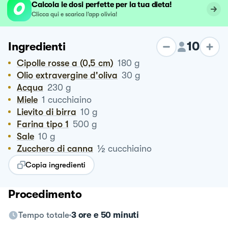
Calcola le dosi perfette per la tua dieta!
Clicca qui e scarica l’app olivia!
10
Ingredienti
Cipolle rosse a (0,5 cm)
180
g
Olio extravergine d'oliva
30
g
Acqua
230
g
Miele
1
cucchiaino
Lievito di birra
10
g
Farina tipo 1
500
g
Sale
10
g
½
Zucchero di canna
cucchiaino
Copia ingredienti
Procedimento
Tempo totale
3 ore e 50 minuti