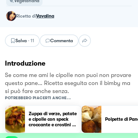
Vegetariana
ricetta
di
Vavalina
Salva
·
11
Commenta
Introduzione
Se come me ami le cipolle non puoi non provare
questo pane… Ricetta eseguita con il bimby ma
si può fare anche senza.
POTREBBERO PIACERTI ANCHE...
Zuppa di verze, patate
e cipolle con speck
Polpette di Pan
croccante e crostini di
pane