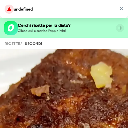
undefined
Cerchi ricette per la dieta?
Clicca qui e scarica l’app olivia!
RICETTE
/
SECONDI