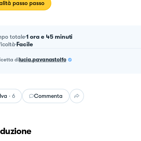
lità passo passo
1 ora e 45 minuti
po totale
Facile
ficoltà
ricetta
di
lucia.pavanastolfo
lva
·
6
Commenta
oduzione