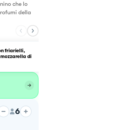
nino che lo
rofumi della
 friarielli,
Tortellini al prosciutto
e mozzarella di
crudo con robiola, salsic
e pecorino
6