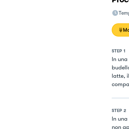
Temp
Mo
STEP
1
In una 
budell
latte,
compatt
STEP
2
In una 
non app