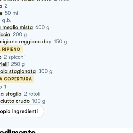
a
2
te
50
ml
q.b.
ta meglio mista
600
g
siccia
200
g
rmigiano reggiano dop
150
g
L RIPIENO
o
2
spicchi
rielli
250
g
iola stagionata
300
g
LA COPERTURA
o
1
ta sfoglia
2
rotoli
sciutto crudo
100
g
opia ingredienti
edimento