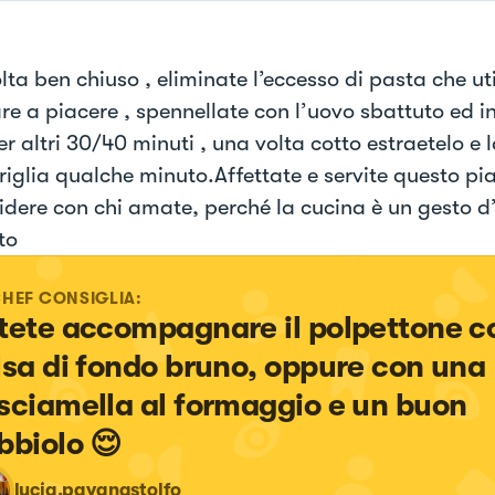
ta ben chiuso , eliminate l’eccesso di pasta che uti
re a piacere , spennellate con l’uovo sbattuto ed i
r altri 30/40 minuti , una volta cotto estraetelo e 
griglia qualche minuto.Affettate e servite questo pi
idere con chi amate, perché la cucina è un gesto d
to
CHEF CONSIGLIA:
tete accompagnare il polpettone c
lsa di fondo bruno, oppure con una 
sciamella al formaggio e un buon 
bbiolo 😌
lucia.pavanastolfo