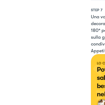
STEP
7
Una vol
decora
180* pe
sulla 
condiv
Appeti
LO 
Po
sa
be
ne