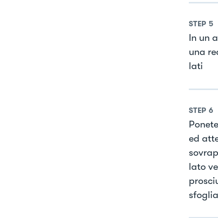
STEP
5
In un 
una re
lati
STEP
6
Ponete 
ed atte
sovrap
lato ve
prosci
sfoglia