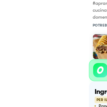
#apran
cucina
domen
POTREB
Ingr
PER I
Pa