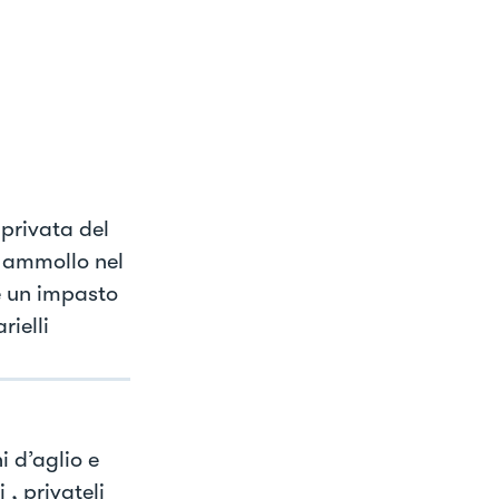
 privata del
n ammollo nel
re un impasto
rielli
i d’aglio e
 , privateli