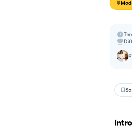
Moda
Tem
Dif
Sa
Intr