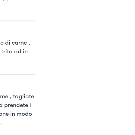
o di carne ,
trita ad in
rme , tagliate
ra prendete i
ttone in modo
.