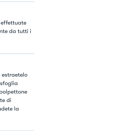
 effettuate
te da tutti i
 estraetelo
 sfoglia
 polpettone
te di
udete la