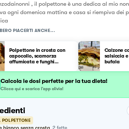
zodainonni , il polpettone è una dedica al mio non
va ogni domenica mattina e casa si riempiva dei p
ica
BERO PIACERTI ANCHE...
Polpettone in crosta con
Calzone con
capocollo, scamorza
salsiccia 
affumicata e funghi
bufala
#NataleAltaCucina
Calcola le dosi perfette per la tua dieta!
Clicca qui e scarica l’app olivia!
edienti
L POLPETTONE
ne bianco senza crosta
2
fette