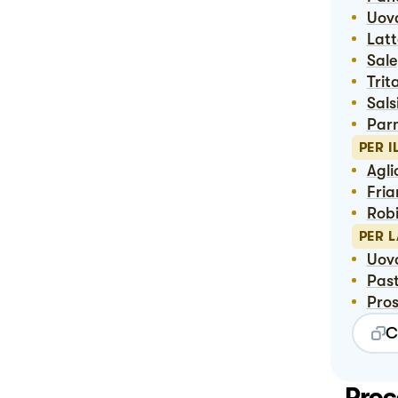
Uov
Lat
Sale
Tri
Sal
Pa
PER I
Agli
Fria
Rob
PER 
Uov
Pas
Pro
C
Proc