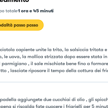
1 ora e 45 minuti
o totale
dalità passo passo
ciotola capiente unite la trita, la salsiccia tritata e
o, le uova, la mollica strizzata dopo essere stata i
 il parmigiano , il sale mischiate bene fino a forma
o , lasciate riposare il tempo della cottura dei fria
padella aggiungete due cucchiai di olio , gli spicch
ena si riscalda fate cuocere i friarielli per 5 minuti