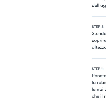
dell’ag
STEP
3
Stende
coprire
altezz
STEP
4
Ponete 
la robi
lembi 
che il 