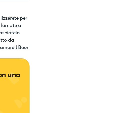
lizzerete per
nfornate a
lasciatelo
atto da
’amore ! Buon
on una 