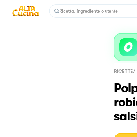
RICETTE
/
Polp
robi
sals