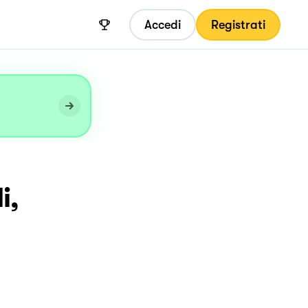
Accedi
Registrati
i,