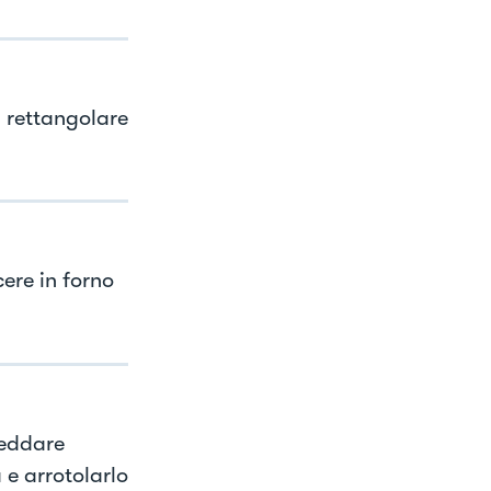
 rettangolare
cere in forno
reddare
 e arrotolarlo