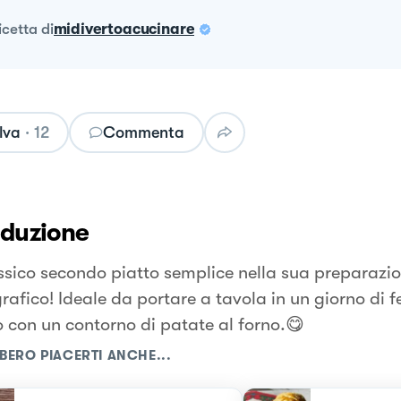
ricetta
di
midivertoacucinare
lva
·
12
Commenta
oduzione
ssico secondo piatto semplice nella sua preparazio
rafico! Ideale da portare a tavola in un giorno di f
lo con un contorno di patate al forno.😋
BERO PIACERTI ANCHE...