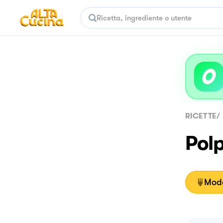
RICETTE
/
Polp
Moda