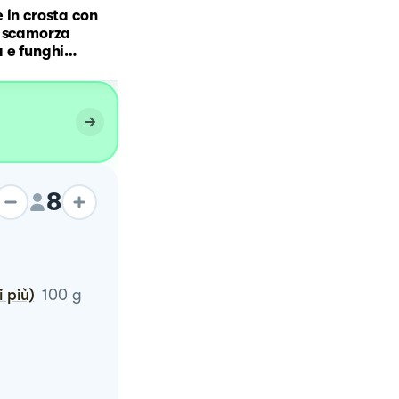
 in crosta con
, scamorza
Polpettone in crosta
 e funghi
taCucina
8
 più)
100
g