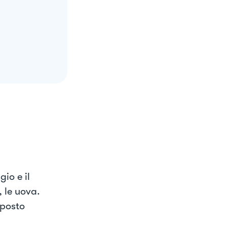
io e il
 le uova.
mposto