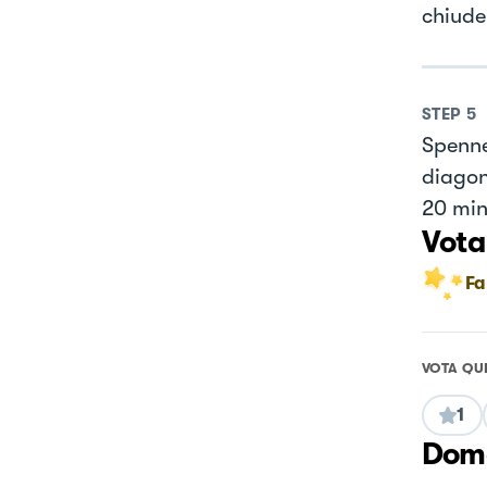
chiude
STEP
5
Spennel
diagona
20 min
Vota
Fa
VOTA QU
1
Doma