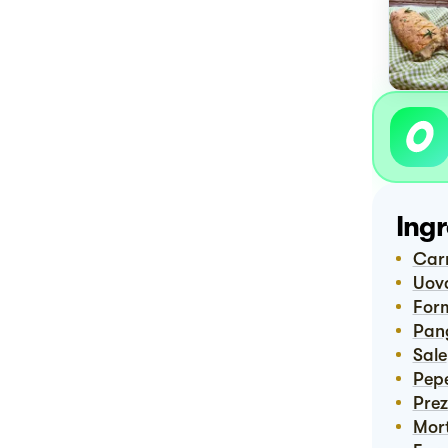
Ingr
Ca
Uov
For
Pan
Sale
Pep
Pre
Mo