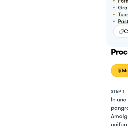
For
Gr
Tuo
Pas
C
Proc
Mo
STEP
1
In una 
pangra
Amalga
unifor