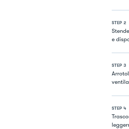
STEP
2
Stende
e dispo
STEP
3
Arrotol
ventil
STEP
4
Trascor
legger