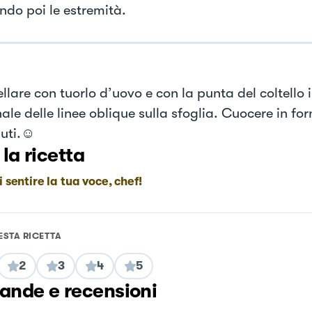
ndo poi le estremità.
lare con tuorlo d’uovo e con la punta del coltello i
le delle linee oblique sulla sfoglia. Cuocere in forn
uti.☺️
 la ricetta
i sentire la tua voce, chef!
ESTA RICETTA
2
3
4
5
nde e recensioni