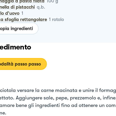
maggio a pasta filata
100
g
anella di pistacchi
q.b.
rlo d'uovo
1
ta sfoglia rettangolare
1
rotolo
opia ingredienti
edimento
dalità passo passo
ciotola versare la carne macinata e unire il formagg
ttato. Aggiungere sale, pepe, prezzemolo e, infine,
mare bene gli ingredienti fino ad ottenere un co
me.