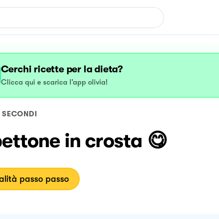
Cerchi ricette per la dieta?
Clicca qui e scarica l’app olivia!
SECONDI
ettone in crosta 😋
lità passo passo