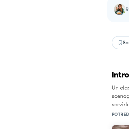
Sa
Intr
Un cla
scenog
servir
POTREB