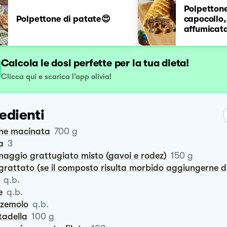
Polpettone
Polpettone di patate😍
capocollo
affumicata
#NataleAl
Calcola le dosi perfette per la tua dieta!
Clicca qui e scarica l’app olivia!
edienti
rne macinata
700
g
a
3
maggio grattugiato misto (gavoi e rodez)
150
g
grattato (se il composto risulta morbido aggiungerne di
q.b.
e
q.b.
zzemolo
q.b.
rtadella
100
g