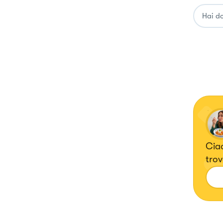
Ciao
trov