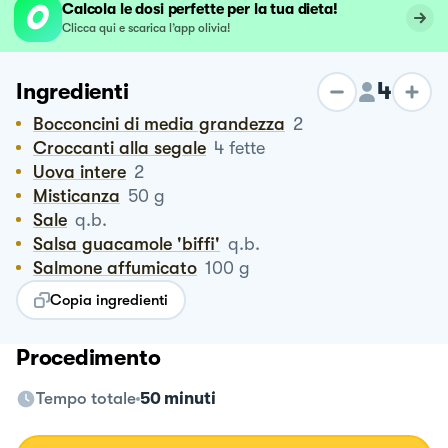
Calcola le dosi perfette per la tua dieta!
Clicca qui e scarica l’app olivia!
4
Ingredienti
Bocconcini di media grandezza
2
Croccanti alla segale
4
fette
Uova intere
2
Misticanza
50
g
Sale
q.b.
Salsa guacamole 'biffi'
q.b.
Salmone affumicato
100
g
Copia ingredienti
Procedimento
Tempo totale
50 minuti