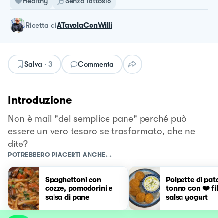
Healthy
Senza lattosio
ricetta
di
ATavolaConWilli
Salva
·
3
Commenta
Introduzione
Non è mail "del semplice pane" perché può
essere un vero tesoro se trasformato, che ne
dite?
POTREBBERO PIACERTI ANCHE...
Spaghettoni con
Polpette di pat
cozze, pomodorini e
tonno con ❤️ fi
salsa di pane
salsa yogurt