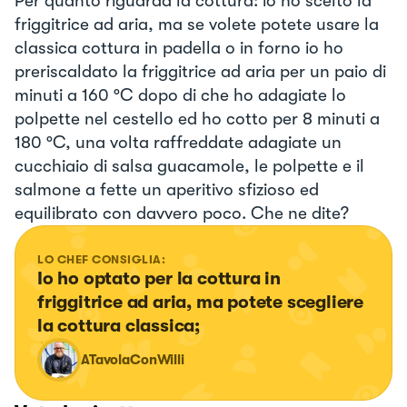
Per quanto riguarda la cottura: io ho scelto la
friggitrice ad aria, ma se volete potete usare la
classica cottura in padella o in forno io ho
preriscaldato la friggitrice ad aria per un paio di
minuti a 160 °C dopo di che ho adagiate lo
polpette nel cestello ed ho cotto per 8 minuti a
180 °C, una volta raffreddate adagiate un
cucchiaio di salsa guacamole, le polpette e il
salmone a fette un aperitivo sfizioso ed
equilibrato con davvero poco. Che ne dite?
LO CHEF CONSIGLIA:
Io ho optato per la cottura in 
friggitrice ad aria, ma potete scegliere 
la cottura classica;
ATavolaConWilli