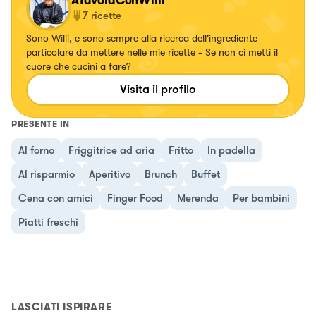
ATavolaConWilli
7
ricette
Sono Willi, e sono sempre alla ricerca dell'ingrediente
particolare da mettere nelle mie ricette - Se non ci metti il
cuore che cucini a fare?
Visita il profilo
PRESENTE IN
Al forno
Friggitrice ad aria
Fritto
In padella
Al risparmio
Aperitivo
Brunch
Buffet
Cena con amici
Finger Food
Merenda
Per bambini
Piatti freschi
LASCIATI ISPIRARE