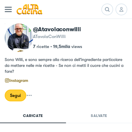
@atavolaconwilli
ATavolaConWilli
7
ricette
•
19,5mila
views
Sono Willi, e sono sempre alla ricerca dell'ingrediente particolare 
da mettere nelle mie ricette - Se non ci metti il cuore che cucini a 
fare?
Instagram
Segui
CARICATE
SALVATE