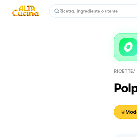
RICETTE
/
Polp
Moda