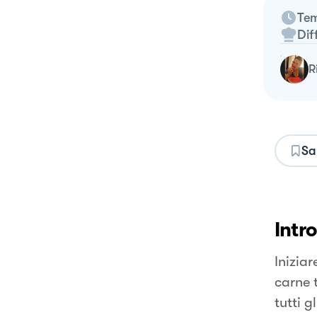
Tem
Dif
Sa
Intr
Iniziar
carne 
tutti g