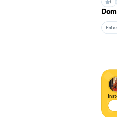
1
Doma
Ins