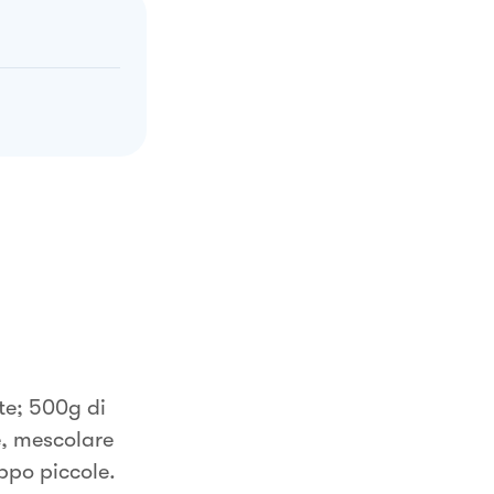
rte; 500g di
e, mescolare
oppo piccole.