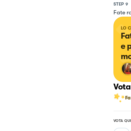
STEP
9
Fate r
LO 
Fa
e 
mo
Vota
Fa
VOTA QU