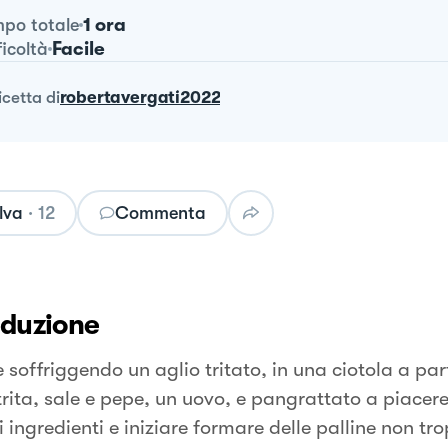
1 ora
po totale
Facile
ficoltà
ricetta
di
robertavergati2022
lva
·
12
Commenta
oduzione
e soffriggendo un aglio tritato, in una ciotola a pa
trita, sale e pepe, un uovo, e pangrattato a piacer
li ingredienti e iniziare formare delle palline non tr