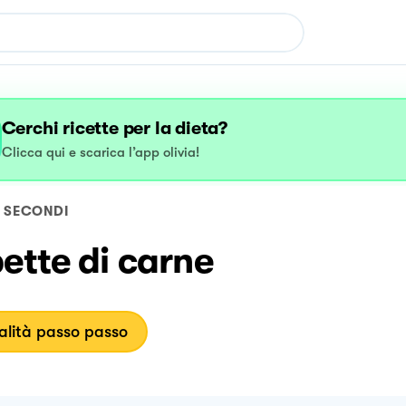
Cerchi ricette per la dieta?
Clicca qui e scarica l’app olivia!
SECONDI
ette di carne
lità passo passo