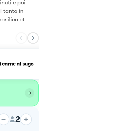
inuti e poi
 tanto in
silico et
i carne al sugo
Polpette di carne
2