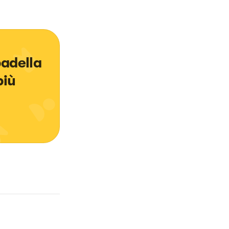
padella 
iù 