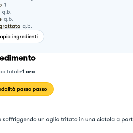
o
1
q.b.
e
q.b.
ngrattato
q.b.
opia ingredienti
edimento
1 ora
o totale
dalità passo passo
e soffriggendo un aglio tritato in una ciotola a par