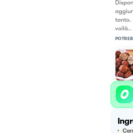
Dispone
aggiun
tanto.
voilà..
POTREB
Ingr
Car