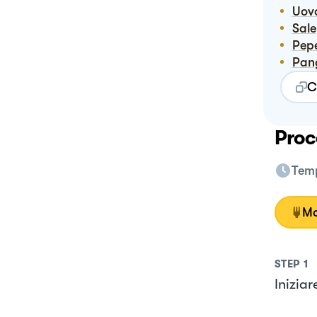
Uov
Sale
Pep
Pa
C
Proc
Temp
Mo
STEP
1
Iniziar