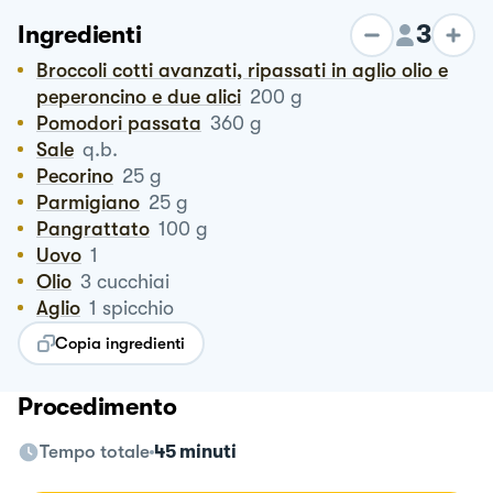
3
Ingredienti
Broccoli cotti avanzati, ripassati in aglio olio e
peperoncino e due alici
200
g
Pomodori passata
360
g
Sale
q.b.
Pecorino
25
g
Parmigiano
25
g
Pangrattato
100
g
Uovo
1
Olio
3
cucchiai
Aglio
1
spicchio
Copia ingredienti
Procedimento
Tempo totale
45 minuti