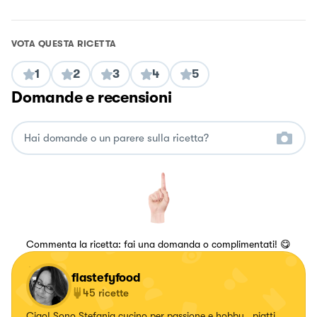
VOTA QUESTA RICETTA
1
2
3
4
5
Domande e recensioni
Commenta la ricetta: fai una domanda o complimentati! 😋
flastefyfood
45
ricette
Ciao! Sono Stefania,cucino per passione e hobby , piatti