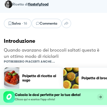
ricetta
di
flastefyfood
Salva
·
16
Commenta
Introduzione
Quando avanzano dei broccoli saltati questa è
un ottimo modo di riciclarli
POTREBBERO PIACERTI ANCHE...
Polpette di ricotta al
Polpette di broc
sugo
Calcola le dosi perfette per la tua dieta!
Clicca qui e scarica l’app olivia!