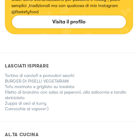
semplici ,tradizionali ma con qualcosa di mio Instagram
@flastefyfood
Visita il profilo
LASCIATI ISPIRARE
Tortino di carciofi e pomodori secchi
BURGER DI PISELLI VEGETARIANI
Tofu marinato e grigliato su insalata
Filetto di branzino con salsa ai peperoni, alla salicornia e tarallo
sbriciolato
Zuppa di ceci al kurry
Canocchie al vapore💨
AL.TA CUCINA