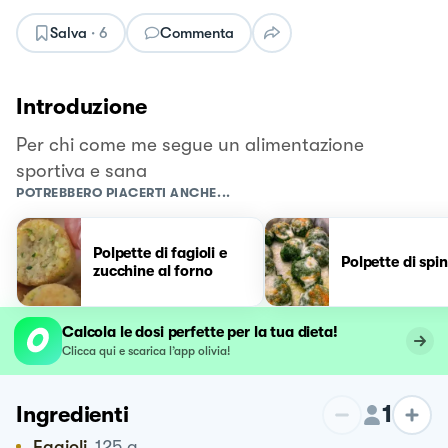
Salva
·
6
Commenta
Introduzione
Per chi come me segue un alimentazione
sportiva e sana
POTREBBERO PIACERTI ANCHE...
Polpette di fagioli e
Polpette di spi
zucchine al forno
Calcola le dosi perfette per la tua dieta!
Clicca qui e scarica l’app olivia!
1
Ingredienti
Fagioli
125
g