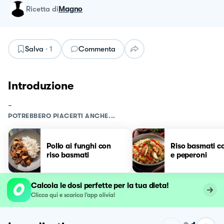
ricetta
di
Magno
Salva
·
1
Commenta
Introduzione
-
POTREBBERO PIACERTI ANCHE...
Pollo ai funghi con
Riso basmati co
riso basmati
e peperoni
Calcola le dosi perfette per la tua dieta!
Clicca qui e scarica l’app olivia!