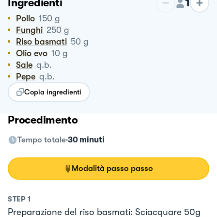
1
Ingredienti
Pollo
150
g
Funghi
250
g
Riso basmati
50
g
Olio evo
10
g
Sale
q.b.
Pepe
q.b.
Copia ingredienti
Procedimento
Tempo totale
30 minuti
Modalità passo passo
STEP
1
Preparazione del riso basmati: Sciacquare 50g