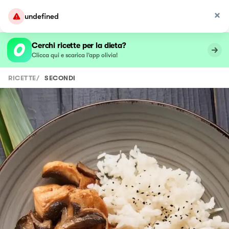
undefined
Cerchi ricette per la dieta?
Clicca qui e scarica l’app olivia!
RICETTE
/
SECONDI