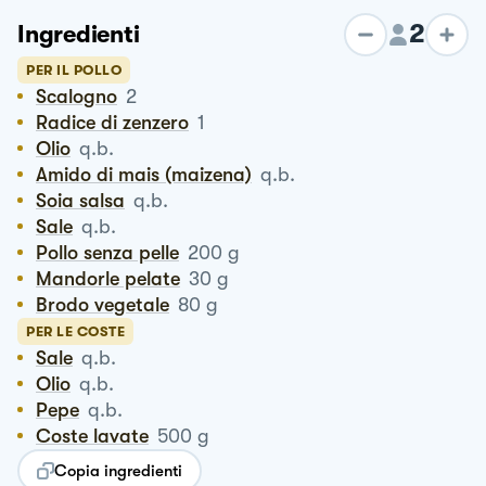
2
Ingredienti
PER IL POLLO
Scalogno
2
Radice di zenzero
1
Olio
q.b.
Amido di mais (maizena)
q.b.
Soia salsa
q.b.
Sale
q.b.
Pollo senza pelle
200
g
Mandorle pelate
30
g
Brodo vegetale
80
g
PER LE COSTE
Sale
q.b.
Olio
q.b.
Pepe
q.b.
Coste lavate
500
g
Copia ingredienti