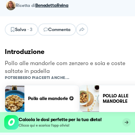
ricetta
di
BenedettaReina
Salva
·
3
Commenta
Introduzione
Pollo alle mandorle com zenzero e soia e coste
saltate in padella
POTREBBERO PIACERTI ANCHE...
POLLO ALLE
Pollo alle mandorle 😋
MANDORLE
Calcola le dosi perfette per la tua dieta!
Clicca qui e scarica l’app olivia!