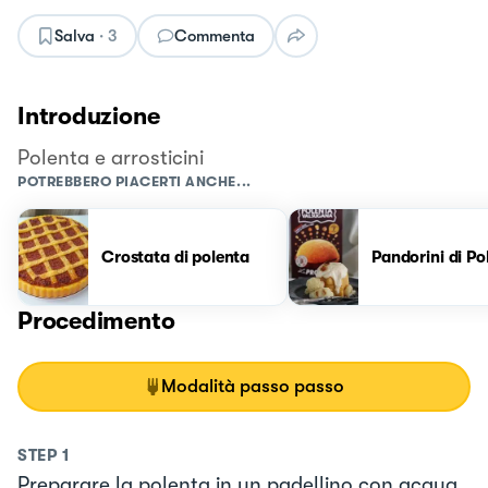
Salva
·
3
Commenta
Introduzione
Polenta e arrosticini
POTREBBERO PIACERTI ANCHE...
Crostata di polenta
Pandorini di Po
Procedimento
Modalità passo passo
STEP
1
Preparare la polenta in un padellino con acqua