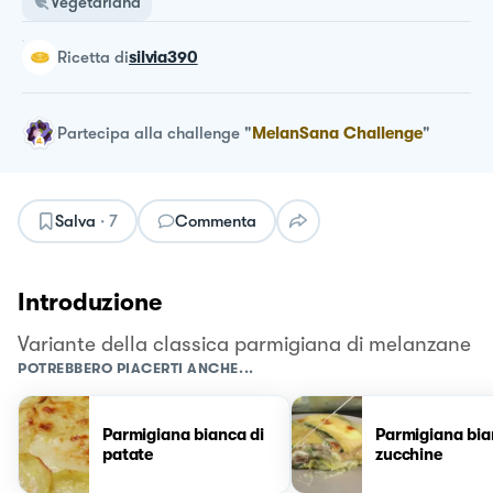
Vegetariana
ricetta
di
silvia390
Partecipa alla challenge
"
MelanSana Challenge
"
Salva
·
7
Commenta
Introduzione
Variante della classica parmigiana di melanzane
POTREBBERO PIACERTI ANCHE...
Parmigiana bianca di
Parmigiana bia
patate
zucchine