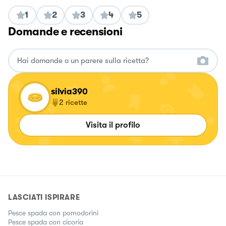
1
2
3
4
5
Domande e recensioni
silvia390
2
ricette
Visita il profilo
LASCIATI ISPIRARE
Pesce spada con pomodorini
Pesce spada con cicoria