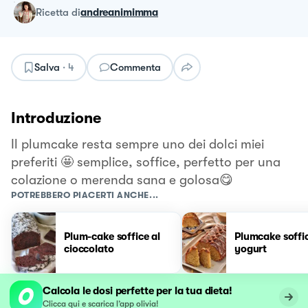
ricetta
di
andreanimimma
Salva
·
4
Commenta
Introduzione
Il plumcake resta sempre uno dei dolci miei
preferiti 🤩 semplice, soffice, perfetto per una
colazione o merenda sana e golosa😋
POTREBBERO PIACERTI ANCHE...
Plum-cake soffice al
Plumcake soffic
cioccolato
yogurt
Calcola le dosi perfette per la tua dieta!
Clicca qui e scarica l’app olivia!