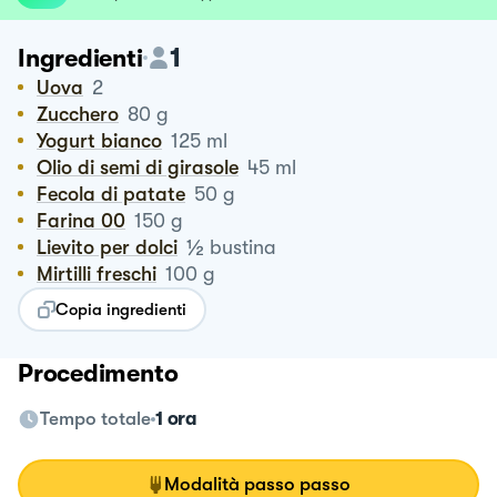
1
Ingredienti
Uova
2
Zucchero
80
g
Yogurt bianco
125
ml
Olio di semi di girasole
45
ml
Fecola di patate
50
g
Farina 00
150
g
½
Lievito per dolci
bustina
Mirtilli freschi
100
g
Copia ingredienti
Procedimento
Tempo totale
1 ora
Modalità passo passo