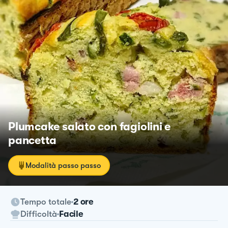
Plumcake salato con fagiolini e
pancetta
Modalità passo passo
Tempo totale
2 ore
Difficoltà
Facile