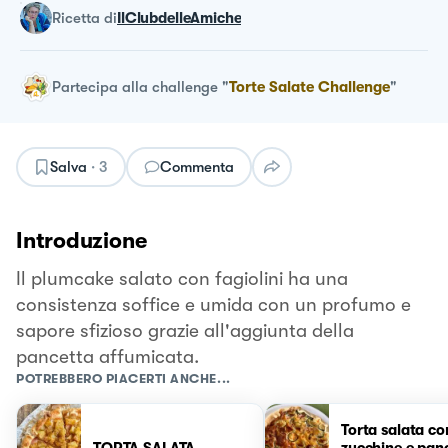
ricetta
di
IlClubdelleAmiche
Partecipa alla challenge
"
Torte Salate Challenge
"
Salva
·
3
Commenta
Introduzione
Il plumcake salato con fagiolini ha una
consistenza soffice e umida con un profumo e
sapore sfizioso grazie all'aggiunta della
pancetta affumicata.
POTREBBERO PIACERTI ANCHE...
Torta salata co
TORTA SALATA
zucchine e pan