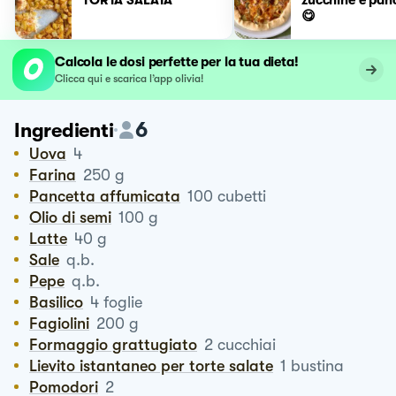
😋
Calcola le dosi perfette per la tua dieta!
Clicca qui e scarica l’app olivia!
6
Ingredienti
Uova
4
Farina
250
g
Pancetta affumicata
100
cubetti
Olio di semi
100
g
Latte
40
g
Sale
q.b.
Pepe
q.b.
Basilico
4
foglie
Fagiolini
200
g
Formaggio grattugiato
2
cucchiai
Lievito istantaneo per torte salate
1
bustina
Pomodori
2