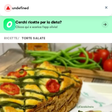
undefined
Cerchi ricette per la dieta?
Clicca qui e scarica l’app olivia!
RICETTE
/
TORTE SALATE