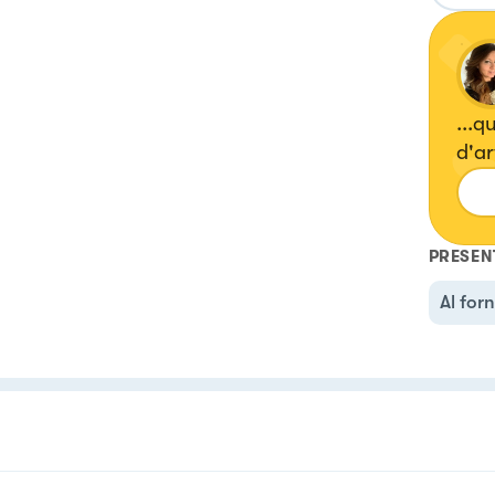
...q
d'art
PRESEN
Al for