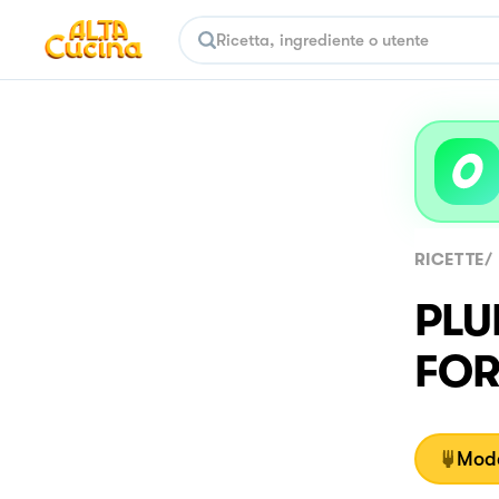
RICETTE
/
PLU
FO
Moda