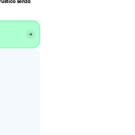
ustico senza
zucchine con prosciutto e
formaggio