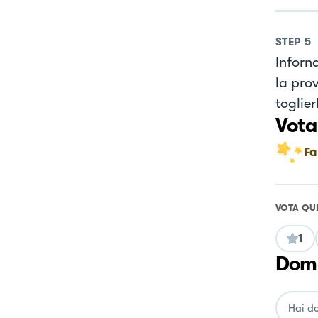
STEP
5
Inforn
la pro
toglie
Vota
Fa
VOTA QU
1
Doma