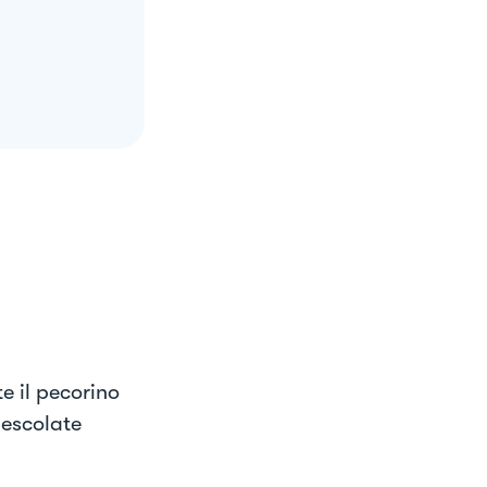
te il pecorino
mescolate