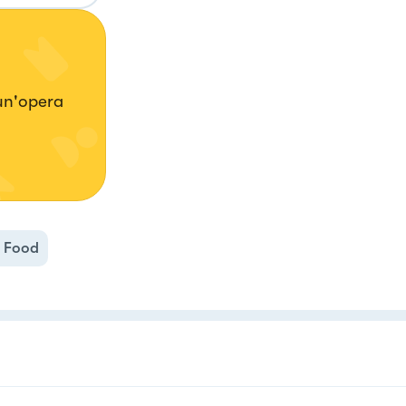
 un'opera
r Food