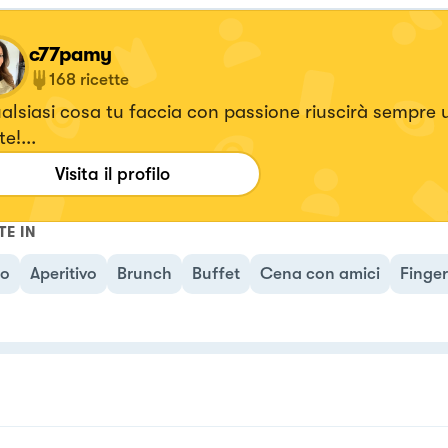
c77pamy
168
ricette
ualsiasi cosa tu faccia con passione riuscirà sempre
e!...
Visita il profilo
TE IN
no
Aperitivo
Brunch
Buffet
Cena con amici
Finge