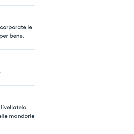
ncorporate le
per bene.
.
ivellatelo
delle mandorle