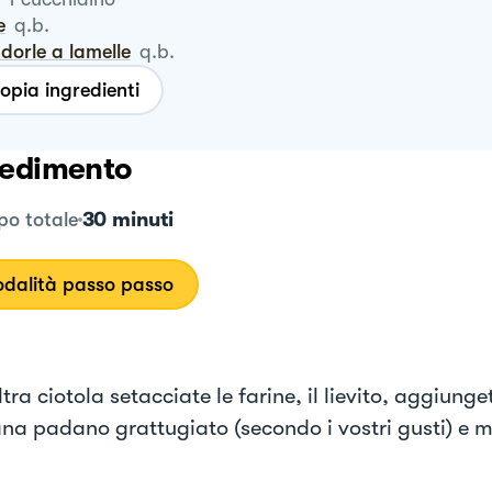
e
q.b.
ndorle a lamelle
q.b.
opia ingredienti
edimento
30 minuti
o totale
dalità passo passo
ltra ciotola setacciate le farine, il lievito, aggiunge
rana padano grattugiato (secondo i vostri gusti) e 