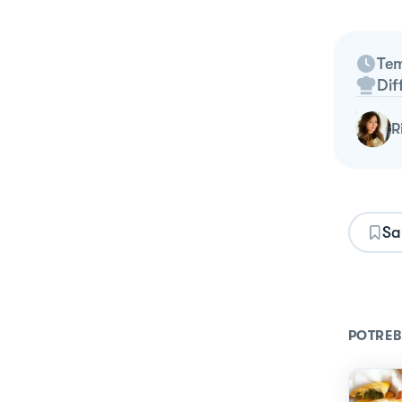
Tem
Dif
Sa
POTREB