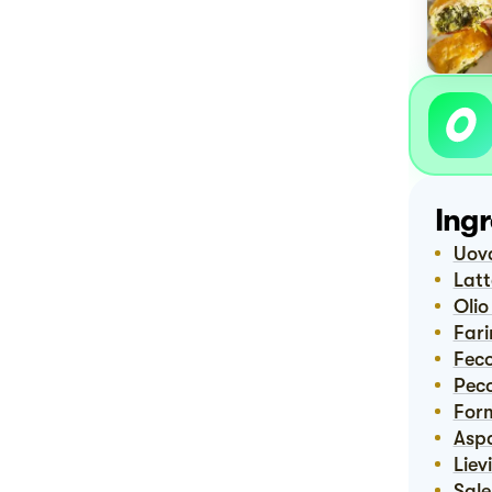
Ingr
Uov
Lat
Oli
Far
Fec
Pe
For
Asp
Lie
Sale