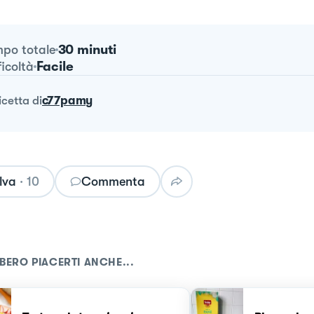
30 minuti
po totale
Facile
ficoltà
ricetta
di
c77pamy
lva
·
10
Commenta
BERO PIACERTI ANCHE...