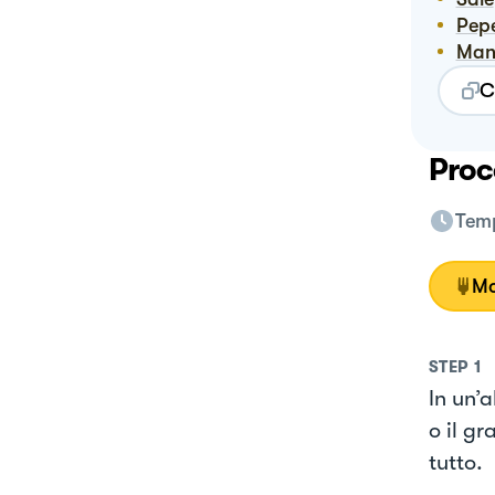
Pep
Ma
C
Proc
Temp
Mo
STEP
1
In un’a
o il g
tutto.