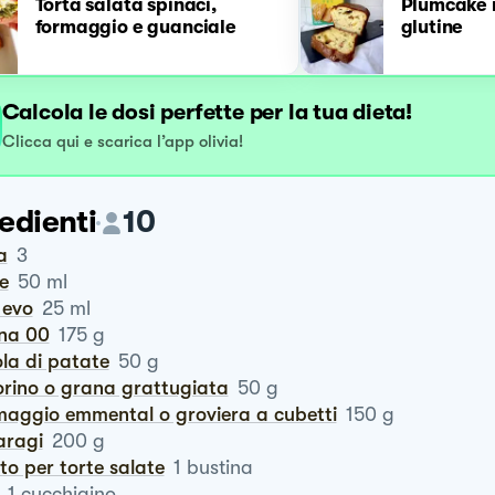
Torta salata spinaci,
Plumcake r
formaggio e guanciale
glutine
Calcola le dosi perfette per la tua dieta!
Clicca qui e scarica l’app olivia!
edienti
10
a
3
te
50
ml
o evo
25
ml
ina 00
175
g
ola di patate
50
g
corino o grana grattugiata
50
g
maggio emmental o groviera a cubetti
150
g
aragi
200
g
vito per torte salate
1
bustina
1
cucchiaino