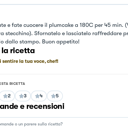
ate e fate cuocere il plumcake a 180C per 45 min. 
va stecchino). Sfornatelo e lasciatelo raffreddare p
rlo dallo stampo. Buon appetito!
 la ricetta
i sentire la tua voce, chef!
ESTA RICETTA
2
3
4
5
nde e recensioni