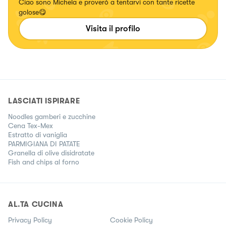
Ciao sono Michela e proverò a tentarvi con tante ricette
golose😋
Visita il profilo
LASCIATI ISPIRARE
Noodles gamberi e zucchine
Cena Tex-Mex
Estratto di vaniglia
PARMIGIANA DI PATATE
Granella di olive disidratate
Fish and chips al forno
AL.TA CUCINA
Privacy Policy
Cookie Policy