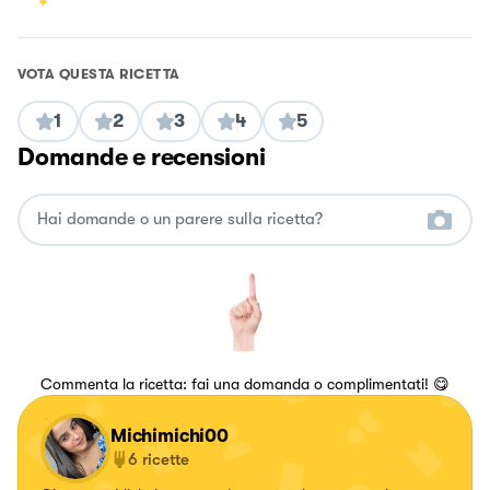
VOTA QUESTA RICETTA
1
2
3
4
5
Domande e recensioni
Commenta la ricetta: fai una domanda o complimentati! 😋
Michimichi00
6
ricette