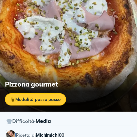
Pizzona gourmet
Modalità passo passo
Difficoltà
Media
ricetta
di
Michimichi00