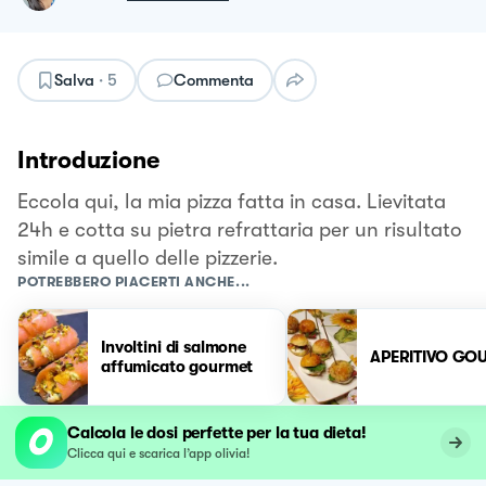
Salva
·
5
Commenta
Introduzione
Eccola qui, la mia pizza fatta in casa. Lievitata
24h e cotta su pietra refrattaria per un risultato
simile a quello delle pizzerie.
POTREBBERO PIACERTI ANCHE...
Involtini di salmone
APERITIVO GO
affumicato gourmet
Calcola le dosi perfette per la tua dieta!
Clicca qui e scarica l’app olivia!