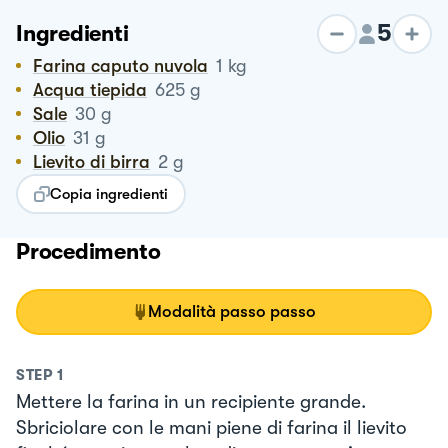
5
Ingredienti
Farina caputo nuvola
1
kg
Acqua tiepida
625
g
Sale
30
g
Olio
31
g
Lievito di birra
2
g
Copia ingredienti
Procedimento
Modalità passo passo
STEP
1
Mettere la farina in un recipiente grande.
Sbriciolare con le mani piene di farina il lievito