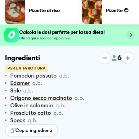
Pizzette di riso
Pizzette 😍
Calcola le dosi perfette per la tua dieta!
Clicca qui e scarica l’app olivia!
6
Ingredienti
PER LA FARCITURA
Pomodori passata
q.b.
Edamer
q.b.
Sale
q.b.
Origano secco macinato
q.b.
Olive in salamoia
q.b.
Prosciutto cotto
q.b.
Speck
q.b.
Copia ingredienti