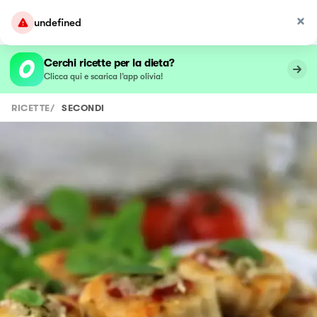
undefined
Cerchi ricette per la dieta?
Clicca qui e scarica l’app olivia!
RICETTE
/
SECONDI