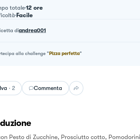
12 ore
po totale
Facile
ficoltà
ricetta
di
andrea001
rtecipa alla challenge
"
Pizza perfetta
"
lva
·
2
Commenta
oduzione
con Pesto di Zucchine, Prosciutto cotto, Pomodorini