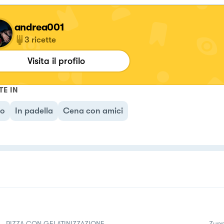
andrea001
3
ricette
Visita il profilo
TE IN
no
In padella
Cena con amici
PIZZA CON GELATINIZZAZIONE
Zupp