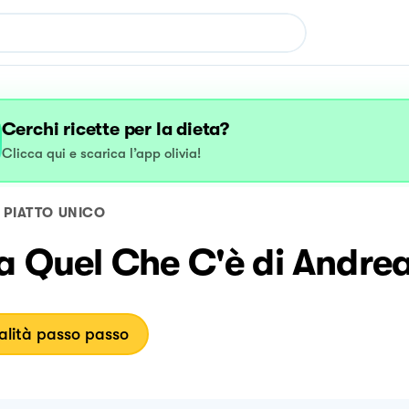
Cerchi ricette per la dieta?
Clicca qui e scarica l’app olivia!
PIATTO UNICO
a Quel Che C'è di Andre
lità passo passo