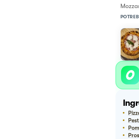
Mozzar
POTREB
Ingr
Piz
Pes
Pom
Pro