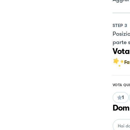
STEP
3
Posizio
parte 
Vota
Fa
VOTA QU
1
Doma