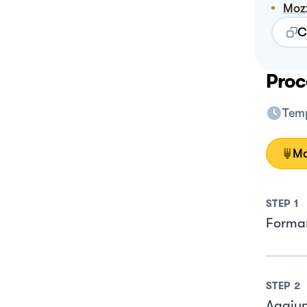
Mo
C
Proc
Temp
Mo
STEP
1
Formar
STEP
2
Aggiung