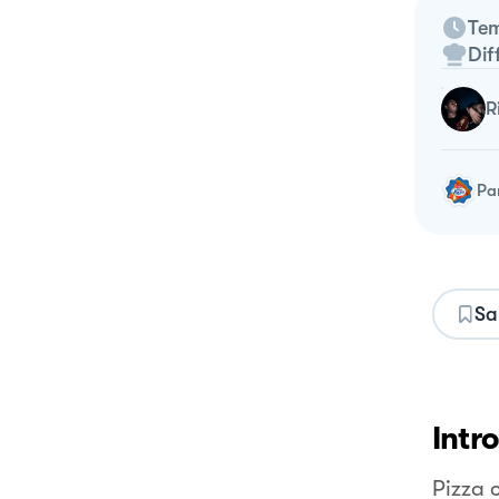
Tem
Dif
Pa
Sa
Intr
Pizza 