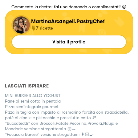
Commenta la ricetta: fai una domanda o complimentati! 😋
MartinaArcangeli.PastryChef
7
ricette
Visita il profilo
LASCIATI ISPIRARE
MINI BURGER ALLO YOGURT
Pane ai semi cotto in pentola
Pizza semiintegrale gourmet
Pizza in teglia con impasto al rosmarino farcita con stracciatella,
patè di cipolle e pistacchio e prosciutto cotto 🍕
”Buccateddi” con Broccoli,Patate,Pecorino,Provola,Nduja e
Mandorle versione stregattami👩🏻‍🍳
”Focaccia Barese” versione stregattami 👩🏻‍🍳