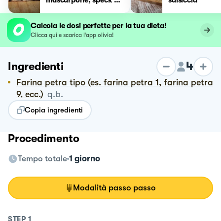
pinoli
Calcola le dosi perfette per la tua dieta!
Clicca qui e scarica l’app olivia!
4
Ingredienti
Farina petra tipo (es. farina petra 1, farina petra
9, ecc.)
q.b.
Copia ingredienti
Procedimento
Tempo totale
1 giorno
Modalità passo passo
STEP
1