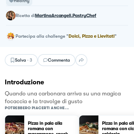
Healthy
ricetta
di
MartinaArcangeli.PastryChef
Partecipa alla challenge
"
Dolci, Pizza e Lievitati
"
Salva
·
3
Commenta
Introduzione
Quando una carbonara arriva su una magica
focaccia e la travolge di gusto
POTREBBERO PIACERTI ANCHE...
Pizza in pala alla
Pizza in pala al
romana con
romana con cic
mascarpone, speck e
salsiccia