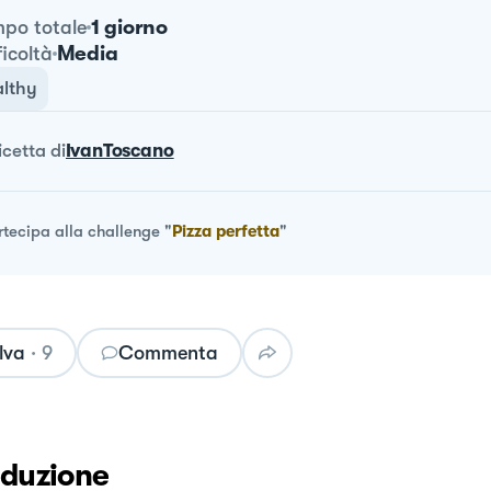
1 giorno
po totale
Media
ficoltà
lthy
ricetta
di
IvanToscano
rtecipa alla challenge
"
Pizza perfetta
"
lva
·
9
Commenta
oduzione