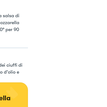
a salsa di
mozzarella
30° per 90
ei ciuffi di
o d'olio e
lla 