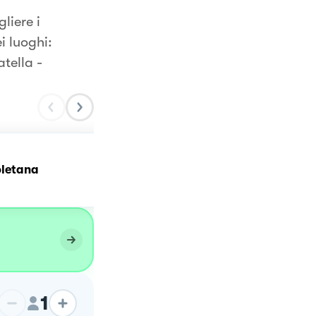
liere i
i luoghi:
tella -
oletana
Pizza napoletana
1