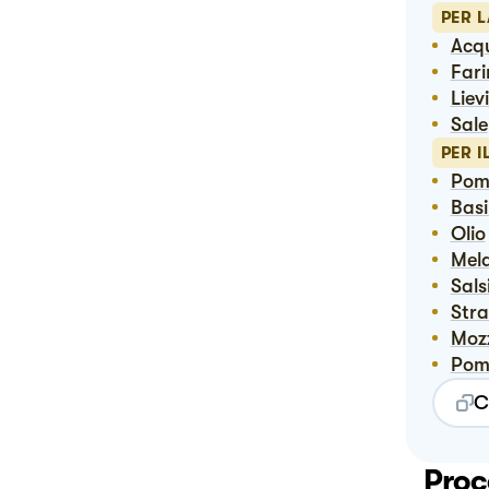
PER L
Ac
Far
Lie
Sale
PER 
Po
Bas
Olio
Me
Sal
Str
Mo
Pom
C
Proc