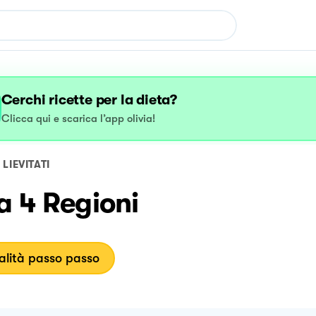
Cerchi ricette per la dieta?
Clicca qui e scarica l’app olivia!
LIEVITATI
a 4 Regioni
lità passo passo