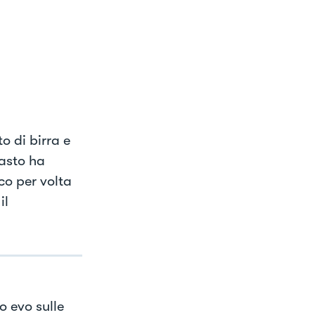
to di birra e
asto ha
o per volta
il
o evo sulle