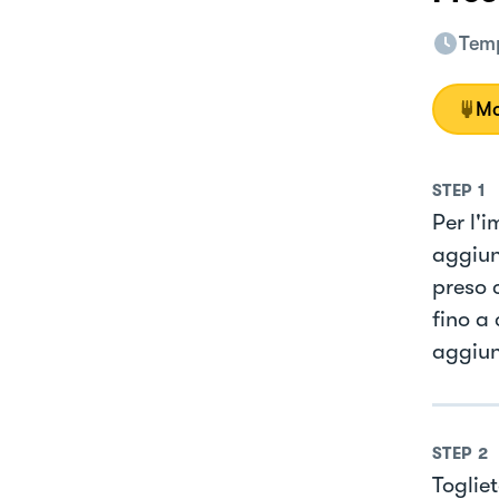
Temp
Mo
STEP
1
Per l'i
aggiun
preso 
fino a 
aggiun
STEP
2
Togliet