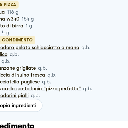
A PIZZA
qua
116
g
ina w340
154
g
vito di birra
1
g
4
g
IL CONDIMENTO
modoro pelato schiacciatto a mano
q.b.
ilico
q.b.
q.b.
lanzane grigliate
q.b.
siccia di suino fresca
q.b.
acciatella pugliese
q.b.
zzarella santa lucia "pizza perfetta"
q.b.
odorini gialli
q.b.
opia ingredienti
edimento