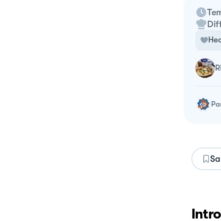
Tem
Dif
Hea
Pa
Sa
Intr