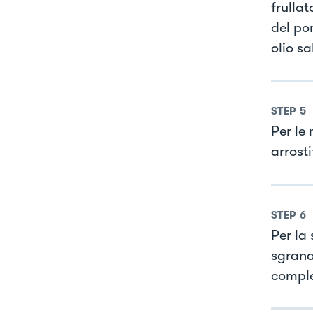
frullat
del po
olio sa
STEP
5
Per le
arrosti
STEP
6
Per la 
sgrana
comple