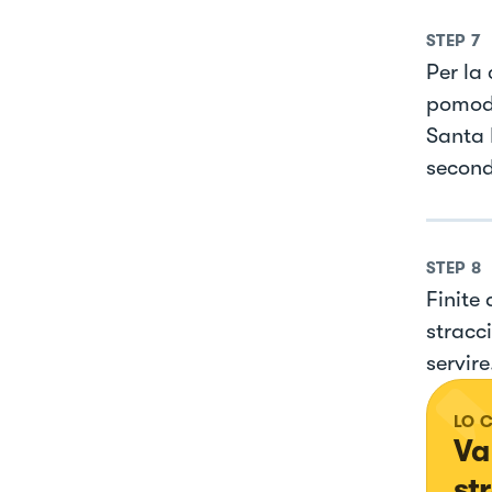
STEP
7
Per la 
pomodo
Santa 
second
STEP
8
Finite 
stracci
servire
LO 
Va
st