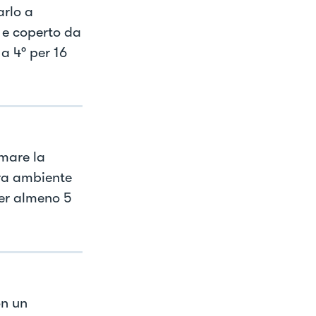
arlo a
 e coperto da
 a 4° per 16
rmare la
ura ambiente
per almeno 5
on un