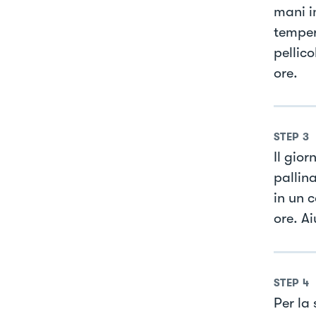
mani i
temper
pellico
ore.
STEP
3
Il gior
pallin
in un c
ore. Ai
STEP
4
Per la