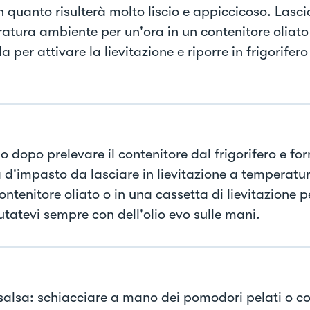
n quanto risulterà molto liscio e appiccicoso. Lasci
atura ambiente per un'ora in un contenitore oliato
la per attivare la lievitazione e riporre in frigorifero
no dopo prelevare il contenitore dal frigorifero e fo
a d'impasto da lasciare in lievitazione a temperat
ontenitore oliato o in una cassetta di lievitazione 
utatevi sempre con dell'olio evo sulle mani.
 salsa: schiacciare a mano dei pomodori pelati o c