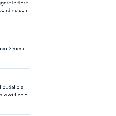
gere le fibre
condirlo con
circa 2 mm e
l budello e
 viva fino a