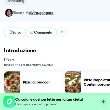
Healthy
ricetta
di
elvira.gengaro
Salva
Commenta
Introduzione
Pizza
POTREBBERO PIACERTI ANCHE...
Pizza Napoleta
Pizza ai broccoli
Contemporane
Calcola le dosi perfette per la tua dieta!
Clicca qui e scarica l’app olivia!