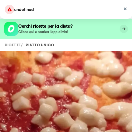
undefined
Cerchi ricette per la dieta?
Clicca qui e scarica l’app olivia!
RICETTE
/
PIATTO UNICO