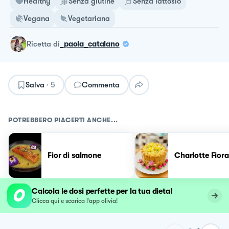
Healthy
Senza glutine
Senza lattosio
Vegana
Vegetariana
ricetta
di
_paola_catalano
Salva
·
5
Commenta
POTREBBERO PIACERTI ANCHE...
Fior di salmone
Charlotte Fior
Calcola le dosi perfette per la tua dieta!
Clicca qui e scarica l’app olivia!