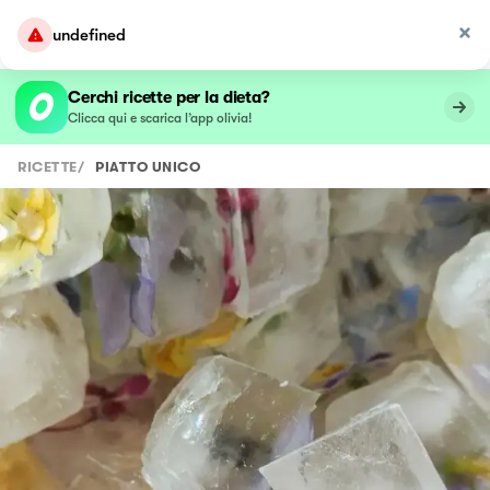
undefined
Cerchi ricette per la dieta?
Clicca qui e scarica l’app olivia!
RICETTE
/
PIATTO UNICO