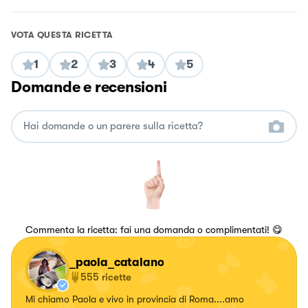
VOTA QUESTA RICETTA
1
2
3
4
5
Domande e recensioni
Commenta la ricetta: fai una domanda o complimentati! 😋
_paola_catalano
555
ricette
Mi chiamo Paola e vivo in provincia di Roma....amo