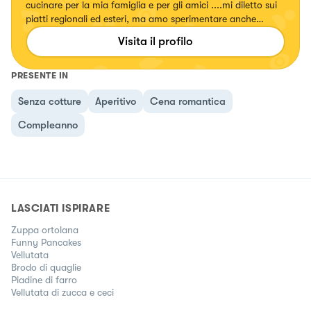
cucinare per la mia famiglia e per gli amici ....mi diletto sui
piatti regionali ed esteri, ma amo sperimentare anche
ricette con erbe e fiori, confetture e liquori. Seguitemi!!!!
Visita il profilo
Su... #fattierifattiamodomio
PRESENTE IN
Senza cotture
Aperitivo
Cena romantica
Compleanno
LASCIATI ISPIRARE
Zuppa ortolana
Funny Pancakes
Vellutata
Brodo di quaglie
Piadine di farro
Vellutata di zucca e ceci